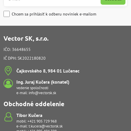
Chcem sa prihlásiť k odberu noviniek e-mailom
Vector SK, s.r.o.
IČO: 36648655
IČ DPH: SK2022180820
Čajkovského 8, 984 01 Lučenec
Ing​. Juraj Kučera (konateľ)
vedenie spoločnosti
e-mail:
info@vectorsk.sk
Obchodné oddelenie
Tibor Kučera
mobil:
+421 905 729 968
e-mail:
t.kucera@vectorsk.sk