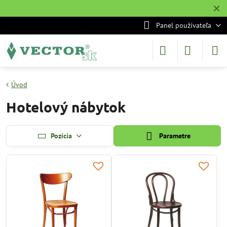
✕
˙
Panel používateľa
Úvod
Hotelový nábytok
Pozícia
Parametre