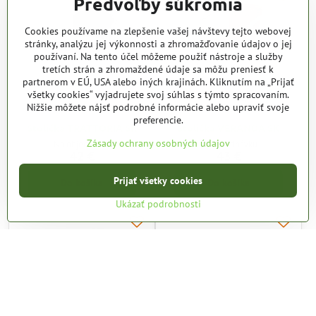
Predvoľby súkromia
Cookies používame na zlepšenie vašej návštevy tejto webovej
stránky, analýzu jej výkonnosti a zhromažďovanie údajov o jej
používaní. Na tento účel môžeme použiť nástroje a služby
tretích strán a zhromaždené údaje sa môžu preniesť k
partnerom v EÚ, USA alebo iných krajinách. Kliknutím na „Prijať
všetky cookies“ vyjadrujete svoj súhlas s týmto spracovaním.
Nižšie môžete nájsť podrobné informácie alebo upraviť svoje
preferencie.
Stolička TRATTORIA SK
Stolička VERANDA SK
Zásady ochrany osobných údajov
Na objednávku
Na objednávku
42 €
43 €
Prijať všetky cookies
Do košíka
Do košíka
Ukázať podrobnosti