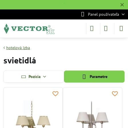
✕
˙
Panel používateľa
hotelová izba
svietidlá
Pozícia
Parametre