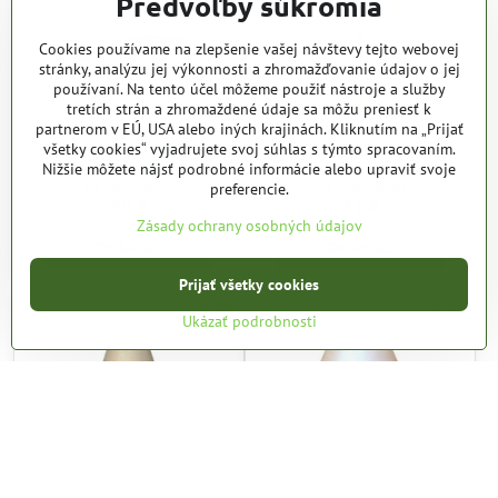
Predvoľby súkromia
Cookies používame na zlepšenie vašej návštevy tejto webovej
stránky, analýzu jej výkonnosti a zhromažďovanie údajov o jej
používaní. Na tento účel môžeme použiť nástroje a služby
tretích strán a zhromaždené údaje sa môžu preniesť k
partnerom v EÚ, USA alebo iných krajinách. Kliknutím na „Prijať
všetky cookies“ vyjadrujete svoj súhlas s týmto spracovaním.
Lampa nástenná
Lampa stolná
Nižšie môžete nájsť podrobné informácie alebo upraviť svoje
Na objednávku
Na objednávku
preferencie.
89 €
41 €
Zásady ochrany osobných údajov
Do košíka
Do košíka
Prijať všetky cookies
Ukázať podrobnosti