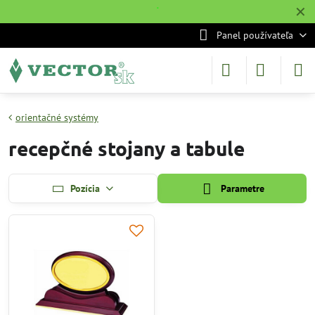
✕
˙
Panel používateľa
orientačné systémy
recepčné stojany a tabule
Pozícia
Parametre