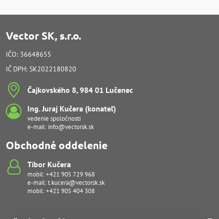
Vector SK, s.r.o.
IČO: 36648655
IČ DPH: SK2022180820
Čajkovského 8, 984 01 Lučenec
Ing​. Juraj Kučera (konateľ)
vedenie spoločnosti
e-mail:
info@vectorsk.sk
Obchodné oddelenie
Tibor Kučera
mobil:
+421 905 729 968
e-mail:
t.kucera@vectorsk.sk
mobil:
+421 905 404 308