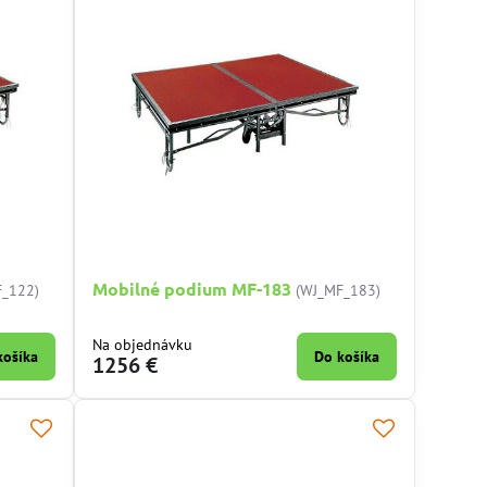
Mobilné podium MF-183
F_122)
(WJ_MF_183)
Na objednávku
košíka
Do košíka
1256 €