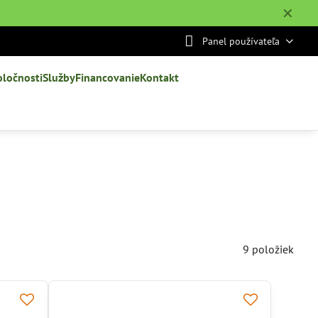
✕
Panel používateľa
oločnosti
Služby
Financovanie
Kontakt
9
položiek