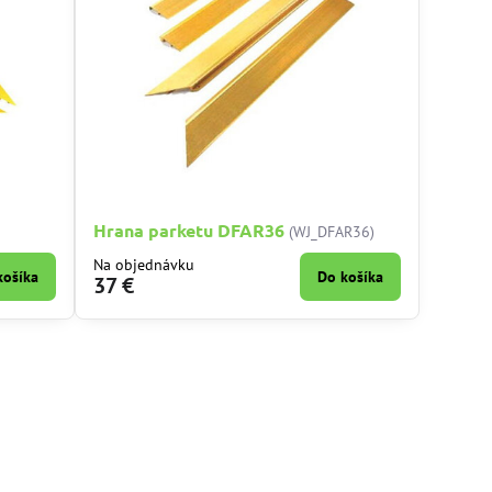
Hrana parketu DFAR36
(WJ_DFAR36)
Na objednávku
košíka
Do košíka
37 €