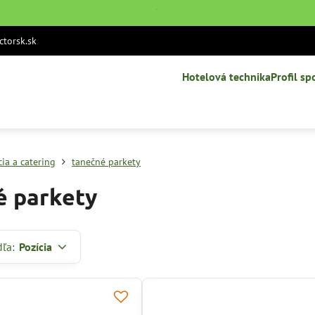
˙
torsk.sk
Hotelová technika
Profil sp
ia a catering
tanečné parkety
é parkety
dľa:
Pozícia