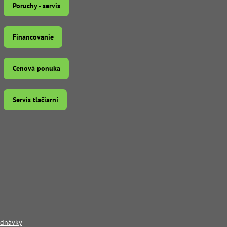
Poruchy - servis
Financovanie
Cenová ponuka
Servis tlačiarní
ednávky