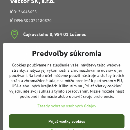
Vector SK, s.r.o.
IČO: 36648655
IČ DPH: SK2022180820
Čajkovského 8, 984 01 Lučenec
Ing​. Juraj Kučera (konateľ)
Predvoľby súkromia
vedenie spoločnosti
e-mail:
info@vectorsk.sk
Cookies používame na zlepšenie vašej návštevy tejto webovej
Obchodné oddelenie
stránky, analýzu jej výkonnosti a zhromažďovanie údajov o jej
používaní. Na tento účel môžeme použiť nástroje a služby tretích
strán a zhromaždené údaje sa môžu preniesť k partnerom v EÚ,
Tibor Kučera
USA alebo iných krajinách. Kliknutím na „Prijať všetky cookies“
mobil:
+421 905 729 968
vyjadrujete svoj súhlas s týmto spracovaním. Nižšie môžete nájsť
e-mail:
t.kucera@vectorsk.sk
podrobné informácie alebo upraviť svoje preferencie.
mobil:
+421 905 404 308
Zásady ochrany osobných údajov
Prijať všetky cookies
©
202