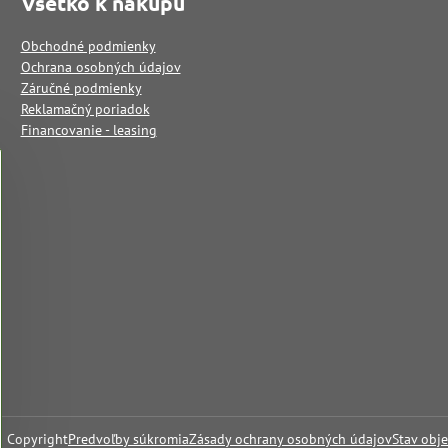
Všetko k nákupu
Obchodné podmienky
Ochrana osobných údajov
Záručné podmienky
Reklamačný poriadok
Financovanie - leasing
6
Copyright
Predvoľby súkromia
Zásady ochrany osobných údajov
Stav obj