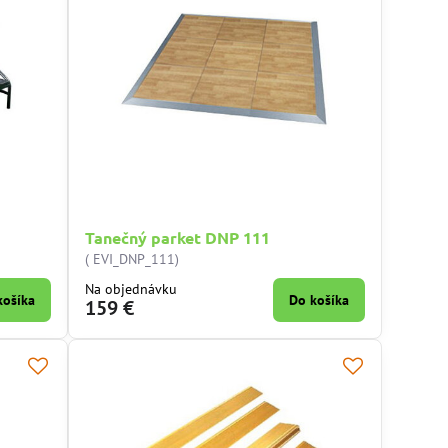
Tanečný parket DNP 111
( EVI_DNP_111)
Na objednávku
košíka
Do košíka
159 €