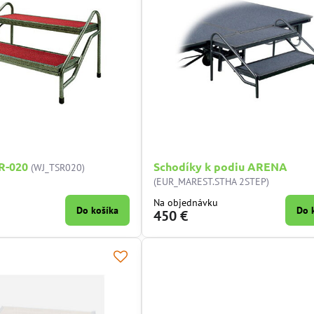
R-020
Schodíky k podiu ARENA
(WJ_TSR020)
(EUR_MAREST.STHA 2STEP)
Na objednávku
Do košíka
Do 
450 €