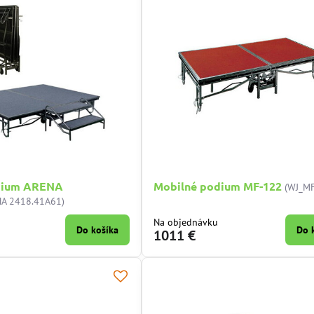
dium ARENA
Mobilné podium MF-122
(WJ_M
A 2418.41A61)
Na objednávku
Do košíka
Do 
1011 €