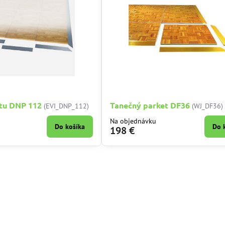
tu DNP 112
Tanečný parket DF36
(EVI_DNP_112)
(WJ_DF36)
Na objednávku
Do košíka
Do 
198 €