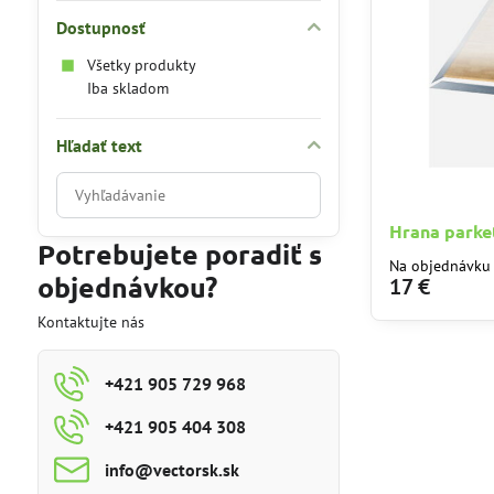
Dostupnosť
Všetky produkty
Iba skladom
Hľadať text
Prehľadať
výsledky
Hrana parke
filtra
Potrebujete poradiť s
fulltextom
Na objednávku
objednávkou?
17 €
Kontaktujte nás
+421 905 729 968
+421 905 404 308
info​@vectorsk​.sk