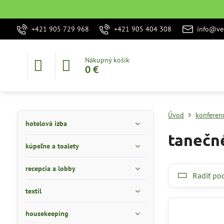
+421 905 729 968
+421 905 404 308
info@vec
Nákupný košík
0 €
Úvod
konferenc
hotelová izba
tanečn
kúpeľne a toalety
recepcia a lobby
Radiť po
textil
housekeeping