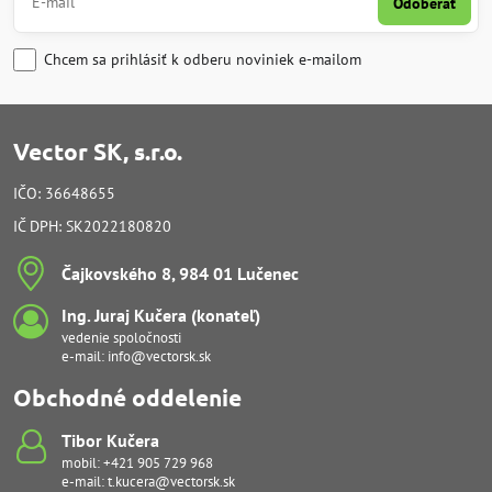
Odoberať
Chcem sa prihlásiť k odberu noviniek e-mailom
Vector SK, s.r.o.
IČO: 36648655
IČ DPH: SK2022180820
Čajkovského 8, 984 01 Lučenec
Ing​. Juraj Kučera (konateľ)
vedenie spoločnosti
e-mail:
info@vectorsk.sk
Obchodné oddelenie
Tibor Kučera
mobil:
+421 905 729 968
e-mail:
t.kucera@vectorsk.sk