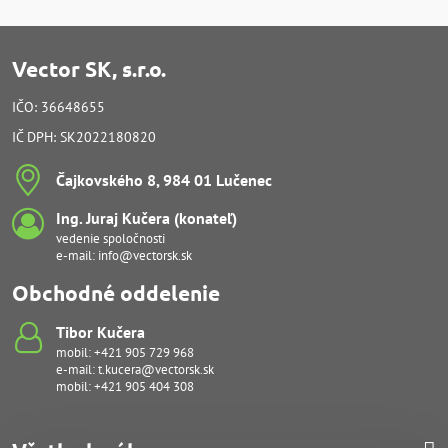
Vector SK, s.r.o.
IČO: 36648655
IČ DPH: SK2022180820
Čajkovského 8, 984 01 Lučenec
Ing​. Juraj Kučera (konateľ)
vedenie spoločnosti
e-mail:
info@vectorsk.sk
Obchodné oddelenie
Tibor Kučera
mobil:
+421 905 729 968
e-mail:
t.kucera@vectorsk.sk
mobil:
+421 905 404 308