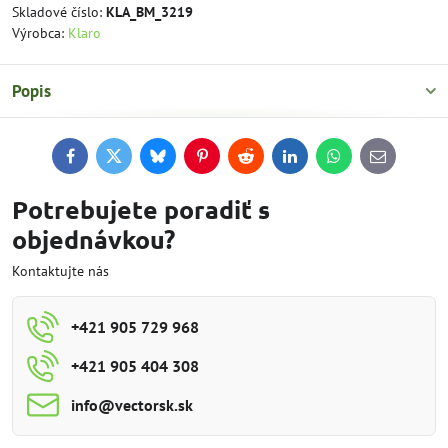
Skladové číslo:
KLA_BM_3219
Výrobca:
Klaro
Popis
Facebook
Twitter
Bluesky
Pinterest
Reddit
LinkedIn
WhatsApp
E-
mail
Potrebujete poradiť s
objednávkou?
Kontaktujte nás
+421 905 729 968
+421 905 404 308
info​@vectorsk​.sk