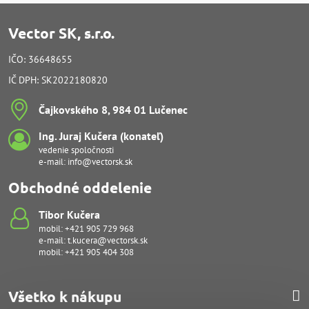
Vector SK, s.r.o.
IČO: 36648655
IČ DPH: SK2022180820
Čajkovského 8, 984 01 Lučenec
Ing​. Juraj Kučera (konateľ)
vedenie spoločnosti
e-mail:
info@vectorsk.sk
Obchodné oddelenie
Tibor Kučera
mobil:
+421 905 729 968
e-mail:
t.kucera@vectorsk.sk
mobil:
+421 905 404 308
Všetko k nákupu