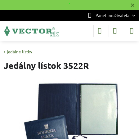
✕
˙
Panel používateľa
jedálne lístky
Jedálny lístok 3522R