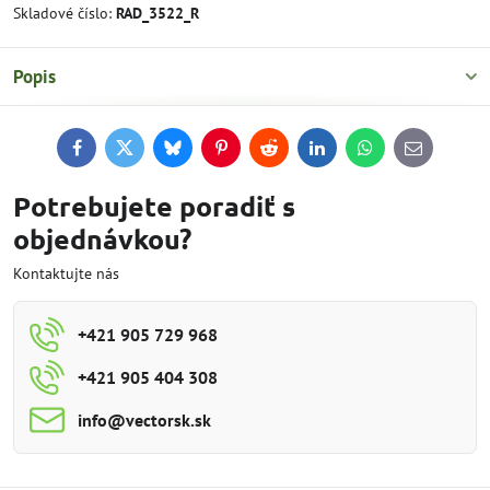
Skladové číslo:
RAD_3522_R
Popis
Facebook
Twitter
Bluesky
Pinterest
Reddit
LinkedIn
WhatsApp
E-
mail
Potrebujete poradiť s
objednávkou?
Kontaktujte nás
+421 905 729 968
+421 905 404 308
info​@vectorsk​.sk