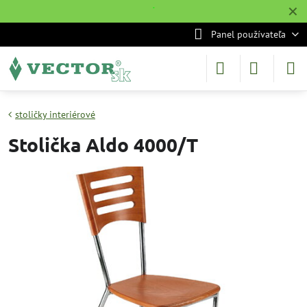
✕
˙
Panel používateľa
stoličky interiérové
Stolička Aldo 4000/T