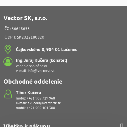
Vector SK, s.r.o.
IČO: 36648655
IČ DPH: SK2022180820
Čajkovského 8, 984 01 Lučenec
Ing​. Juraj Kučera (konateľ)
vedenie spoločnosti
e-mail:
info@vectorsk.sk
Obchodné oddelenie
Tibor Kučera
mobil:
+421 905 729 968
e-mail:
t.kucera@vectorsk.sk
mobil:
+421 905 404 308
Všetko k nákupu