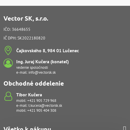
Vector SK, s.r.o.
IČO: 36648655
IČ DPH: SK2022180820
Čajkovského 8, 984 01 Lučenec
Ing​. Juraj Kučera (konateľ)
vedenie spoločnosti
e-mail:
info@vectorsk.sk
Obchodné oddelenie
Tibor Kučera
mobil:
+421 905 729 968
e-mail:
t.kucera@vectorsk.sk
mobil:
+421 905 404 308
Všetko k nákupu