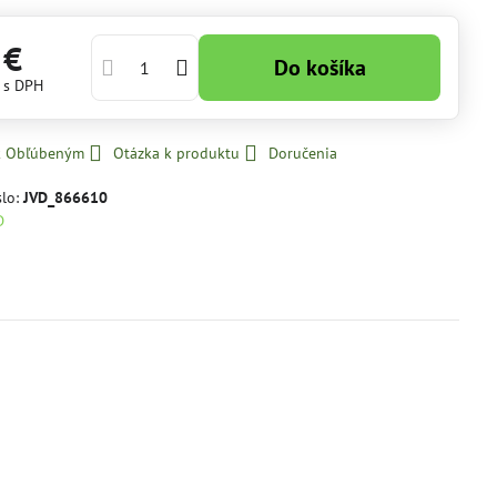
 €
Do košíka
€
s DPH
 k Obľúbeným
Otázka k produktu
Doručenia
slo:
JVD_866610
D