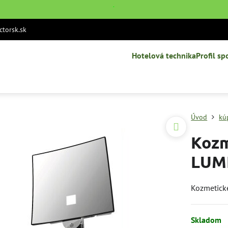
˙
torsk.sk
Hotelová technika
Profil sp
Úvod
kú
Kozm
LUM
Kozmetické
Skladom