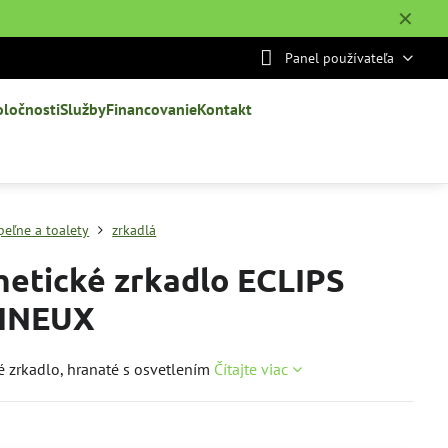
✕
Panel používateľa
oločnosti
Služby
Financovanie
Kontakt
peľne a toalety
zrkadlá
etické zrkadlo ECLIPS
INEUX
 zrkadlo, hranaté s osvetlením
Čítajte viac