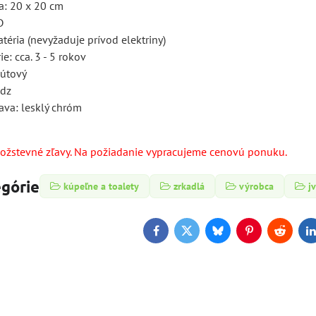
a: 20 x 20 cm
D
batéria (nevyžaduje prívod elektriny)
ie: cca. 3 - 5 rokov
nútový
adz
ava: lesklý chróm
žstevné zľavy. Na požiadanie vypracujeme cenovú ponuku.
egórie
kúpeľne a toalety
zrkadlá
výrobca
j
Facebook
Twitter
Bluesky
Pinterest
Reddit
L