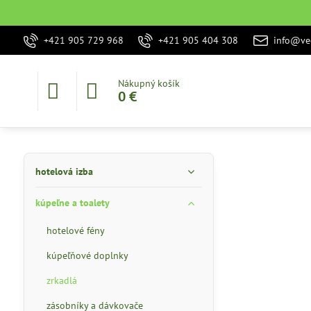
+421 905 729 968
+421 905 404 308
info@vec
Nákupný košík
0 €
hotelová izba
kúpeľne a toalety
hotelové fény
kúpeľňové doplnky
zrkadlá
zásobníky a dávkovače