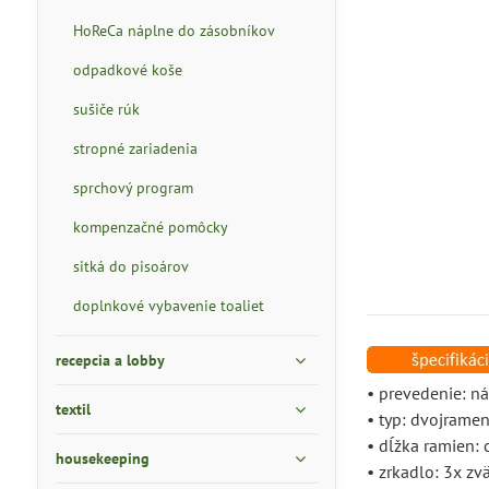
HoReCa náplne do zásobníkov
odpadkové koše
sušiče rúk
stropné zariadenia
sprchový program
kompenzačné pomôcky
sitká do pisoárov
doplnkové vybavenie toaliet
recepcia a lobby
• prevedenie: n
textil
• typ: dvojrame
• dĺžka ramien: 
housekeeping
• zrkadlo: 3x zv