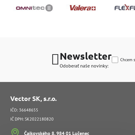
Newsletter
Chcem s
Odoberať naše novinky:
Vector SK, s.r.o.
IČO: 36648655
IČ DPH: SK2022180820
Čajkovského 8, 984 01 Lučenec