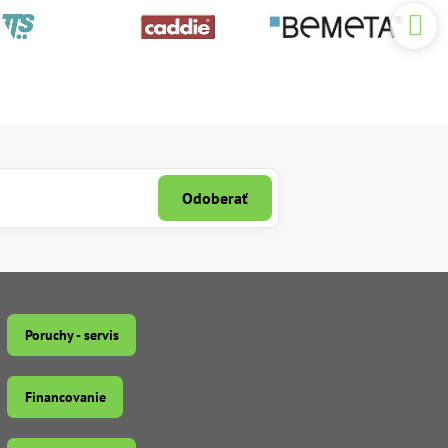
Odoberať
Poruchy - servis
Financovanie