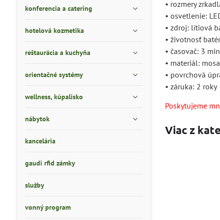
• rozmery zrkadl
konferencia a catering
• osvetlenie: LE
• zdroj: lítiová 
hotelová kozmetika
• životnosť batér
• časovač: 3 mi
reštaurácia a kuchyňa
• materiál: mos
• povrchová úpr
orientačné systémy
• záruka: 2 roky
wellness, kúpalisko
Poskytujeme mno
nábytok
Viac z kat
kancelária
gaudi rfid zámky
služby
vonný program