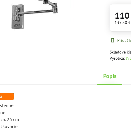
110
135,30 
Pridať
Skladové čí
Výrobca:
JV
Popis
ástenné
nné
cca. 26 cm
äčšovacie