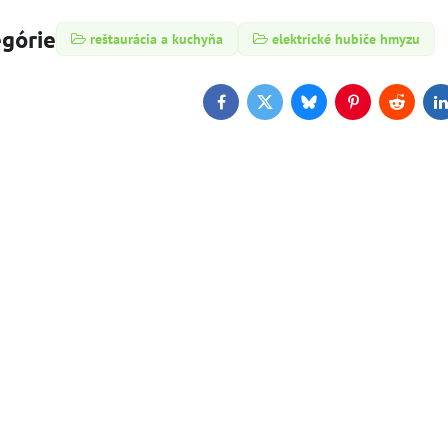
egórie
reštaurácia a kuchyňa
elektrické hubiče hmyzu
Facebook
Twitter
Bluesky
Pinterest
Reddit
L