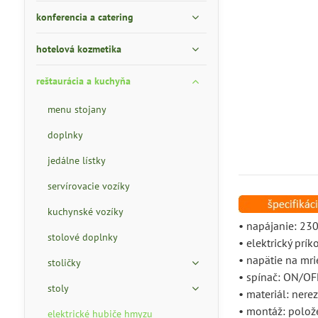
konferencia a catering
hotelová kozmetika
reštaurácia a kuchyňa
menu stojany
doplnky
jedálne lístky
servírovacie vozíky
kuchynské vozíky
• napájanie: 230
stolové doplnky
• elektrický prí
• napätie na mri
stoličky
• spínač: ON/OF
stoly
• materiál: nere
• montáž: polož
elektrické hubiče hmyzu