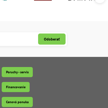
Odoberať
Poruchy - servis
Financovanie
Cenová ponuka