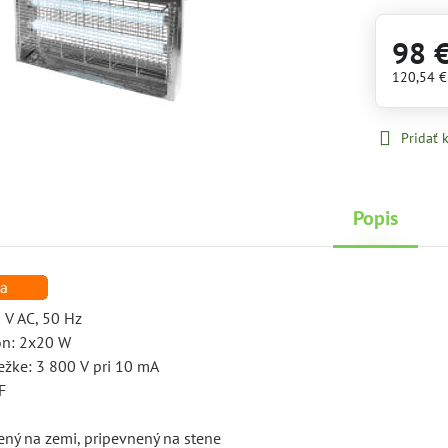
98 
120,54 
Pridať
Popis
 V AC, 50 Hz
kon: 2x20 W
ežke: 3 800 V pri 10 mA
F
z
ený na zemi, pripevnený na stene