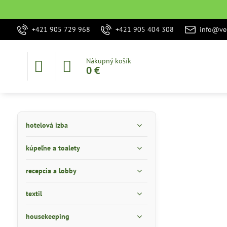
+421 905 729 968
+421 905 404 308
info@vec
Nákupný košík
0 €
hotelová izba
kúpeľne a toalety
recepcia a lobby
textil
housekeeping