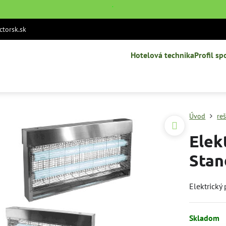
˙
torsk.sk
Hotelová technika
Profil sp
Úvod
re
Elek
Stan
Elektrický
Skladom