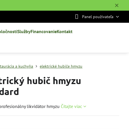
✕
Panel používateľa
oločnosti
Služby
Financovanie
Kontakt
štaurácia a kuchyňa
elektrické hubiče hmyzu
trický hubič hmyzu
dard
 profesionálny likvidátor hmyzu
Čítajte viac