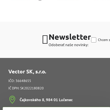
Newsletter
Chcem s
Odoberať naše novinky:
Vector SK, s.r.o.
IČO: 36648655
IČ DPH: SK2022180820
Čajkovského 8, 984 01 Lučenec
Ing​. Juraj Kučera (konateľ)