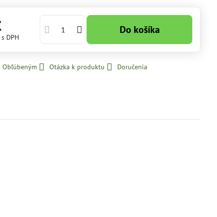
€
Do košíka
€
s DPH
 k Obľúbeným
Otázka k produktu
Doručenia