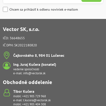
Chcem sa prihlásiť k odberu noviniek e-mailom
Vector SK, s.r.o.
IČO: 36648655
IČ DPH: SK2022180820
Čajkovského 8, 984 01 Lučenec
Ing​. Juraj Kučera (konateľ)
vedenie spoločnosti
e-mail:
info@vectorsk.sk
Obchodné oddelenie
Tibor Kučera
mobil:
+421 905 729 968
e-mail:
t.kucera@vectorsk.sk
mobil:
+421 905 404 308