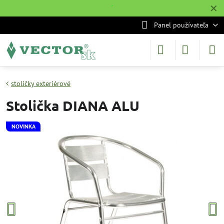
✕
˙
Panel používateľa
stoličky exteriérové
Stolička DIANA ALU
NOVINKA