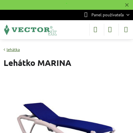
✕
˙
Panel používateľa
lehátka
Lehátko MARINA