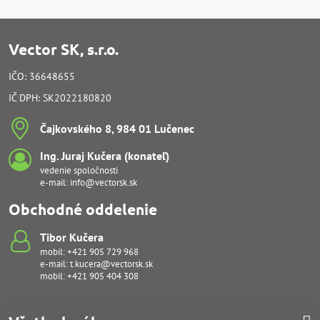
Vector SK, s.r.o.
IČO: 36648655
IČ DPH: SK2022180820
Čajkovského 8, 984 01 Lučenec
Ing​. Juraj Kučera (konateľ)
vedenie spoločnosti
e-mail:
info@vectorsk.sk
Obchodné oddelenie
Tibor Kučera
mobil:
+421 905 729 968
e-mail:
t.kucera@vectorsk.sk
mobil:
+421 905 404 308