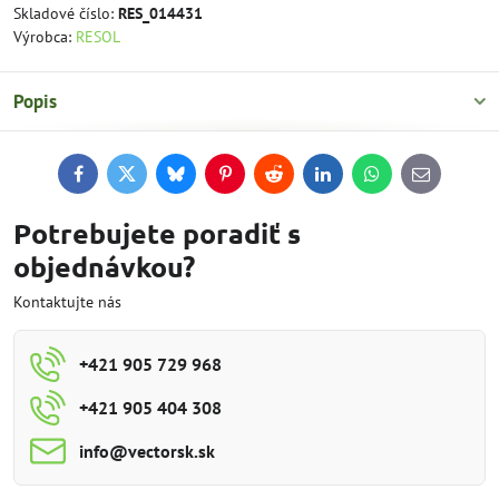
Skladové číslo:
RES_014431
Výrobca:
RESOL
Popis
Facebook
Twitter
Bluesky
Pinterest
Reddit
LinkedIn
WhatsApp
E-
mail
Potrebujete poradiť s
objednávkou?
Kontaktujte nás
+421 905 729 968
+421 905 404 308
info​@vectorsk​.sk