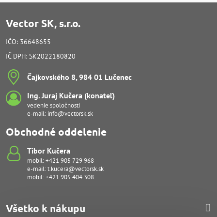
Vector SK, s.r.o.
IČO: 36648655
IČ DPH: SK2022180820
Čajkovského 8, 984 01 Lučenec
Ing​. Juraj Kučera (konateľ)
vedenie spoločnosti
e-mail:
info@vectorsk.sk
Obchodné oddelenie
Tibor Kučera
mobil:
+421 905 729 968
e-mail:
t.kucera@vectorsk.sk
mobil:
+421 905 404 308
Všetko k nákupu