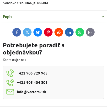
Skladové číslo:
MAK_KFN06BM
Popis
Facebook
Twitter
Bluesky
Pinterest
Reddit
LinkedIn
WhatsApp
E-
mail
Potrebujete poradiť s
objednávkou?
Kontaktujte nás
+421 905 729 968
+421 905 404 308
info​@vectorsk​.sk