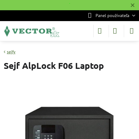
✕
˙
Panel používateľa
sejfy
Sejf AlpLock F06 Laptop