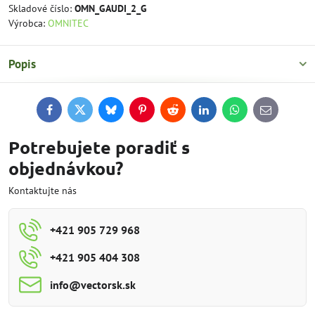
Skladové číslo:
OMN_GAUDI_2_G
Výrobca:
OMNITEC
Popis
Facebook
Twitter
Bluesky
Pinterest
Reddit
LinkedIn
WhatsApp
E-
mail
Potrebujete poradiť s
objednávkou?
Kontaktujte nás
+421 905 729 968
+421 905 404 308
info​@vectorsk​.sk