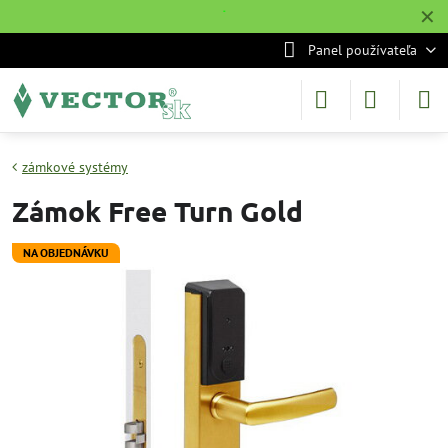
✕
˙
Panel používateľa
zámkové systémy
Zámok Free Turn Gold
NA OBJEDNÁVKU