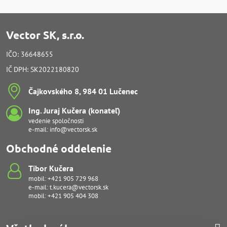
Vector SK, s.r.o.
IČO: 36648655
IČ DPH: SK2022180820
Čajkovského 8, 984 01 Lučenec
Ing​. Juraj Kučera (konateľ)
vedenie spoločnosti
e-mail:
info@vectorsk.sk
Obchodné oddelenie
Tibor Kučera
mobil:
+421 905 729 968
e-mail:
t.kucera@vectorsk.sk
mobil:
+421 905 404 308