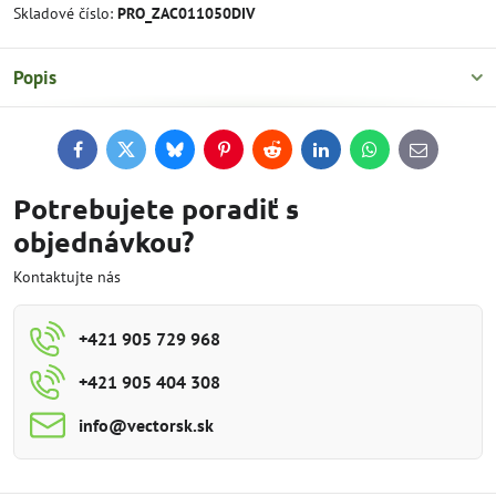
Skladové číslo:
PRO_ZAC011050DIV
Popis
Facebook
Twitter
Bluesky
Pinterest
Reddit
LinkedIn
WhatsApp
E-
mail
Potrebujete poradiť s
objednávkou?
Kontaktujte nás
+421 905 729 968
+421 905 404 308
info​@vectorsk​.sk