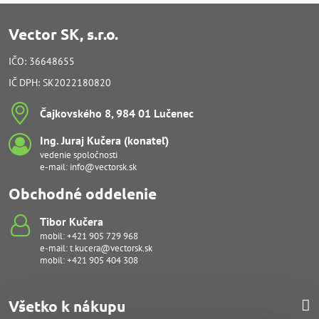
Vector SK, s.r.o.
IČO: 36648655
IČ DPH: SK2022180820
Čajkovského 8, 984 01 Lučenec
Ing​. Juraj Kučera (konateľ)
vedenie spoločnosti
e-mail:
info@vectorsk.sk
Obchodné oddelenie
Tibor Kučera
mobil:
+421 905 729 968
e-mail:
t.kucera@vectorsk.sk
mobil:
+421 905 404 308
Všetko k nákupu