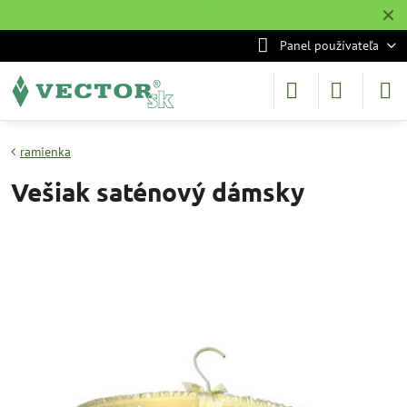
✕
˙
Panel používateľa
ramienka
Vešiak saténový dámsky