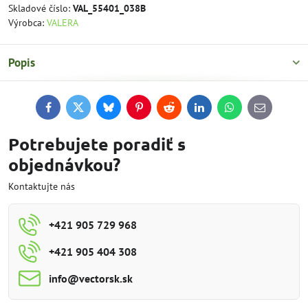
Skladové číslo:
VAL_55401_038B
Výrobca:
VALERA
Popis
Facebook
Twitter
Bluesky
Pinterest
Reddit
LinkedIn
WhatsApp
E-
mail
Potrebujete poradiť s
objednávkou?
Kontaktujte nás
+421 905 729 968
+421 905 404 308
info​@vectorsk​.sk