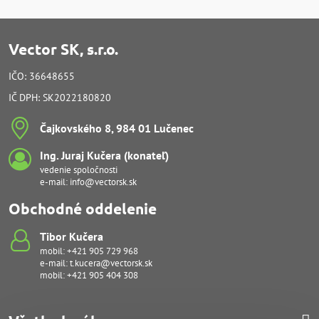
Vector SK, s.r.o.
IČO: 36648655
IČ DPH: SK2022180820
Čajkovského 8, 984 01 Lučenec
Ing​. Juraj Kučera (konateľ)
vedenie spoločnosti
e-mail:
info@vectorsk.sk
Obchodné oddelenie
Tibor Kučera
mobil:
+421 905 729 968
e-mail:
t.kucera@vectorsk.sk
mobil:
+421 905 404 308