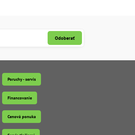
Odoberať
Poruchy - servis
Financovanie
Cenová ponuka