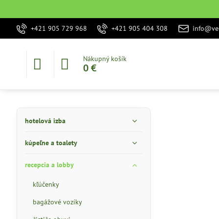
+421 905 729 968
+421 905 404 308
info@vec
Nákupný košík
0 €
hotelová izba
kúpeľne a toalety
recepcia a lobby
kľúčenky
bagážové vozíky