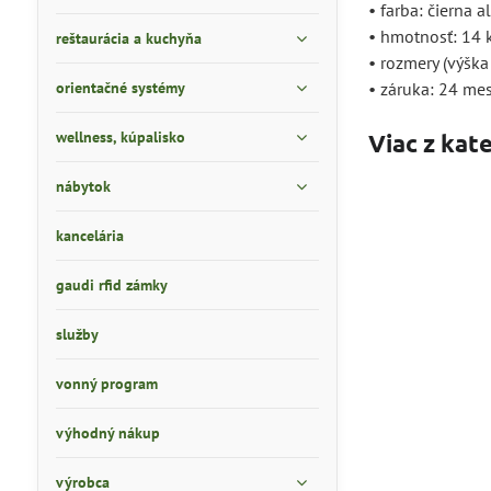
• farba: čierna 
• hmotnosť: 14 
reštaurácia a kuchyňa
• rozmery (výška
orientačné systémy
• záruka: 24 me
wellness, kúpalisko
Viac z kat
nábytok
kancelária
gaudi rfid zámky
služby
vonný program
výhodný nákup
výrobca