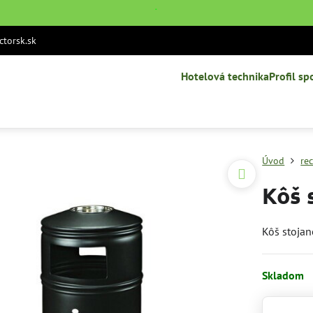
˙
torsk.sk
Hotelová technika
Profil sp
Úvod
re
Kôš 
Kôš stojan
Skladom