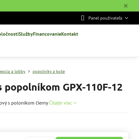
✕
Panel používateľa
oločnosti
Služby
Financovanie
Kontakt
cepcia a lobby
popolníky a koše
s popolníkom GPX-110F-12
ový s poloníkom čierny
Čítajte viac