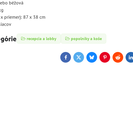
alebo béžová
kg
 x priemer): 87 x 38 cm
siacov
egórie
recepcia a lobby
popolníky a koše
Facebook
Twitter
Bluesky
Pinterest
Reddit
L