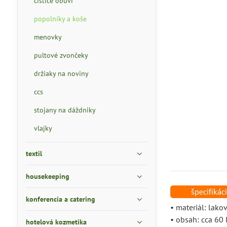
čističe obuvi
popolníky a koše
menovky
pultové zvončeky
držiaky na noviny
ccs
stojany na dáždniky
vlajky
textil
housekeeping
konferencia a catering
• materiál: lako
• obsah: cca 60 
hotelová kozmetika