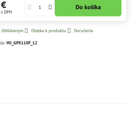
 €
Do košíka
€
s DPH
 k Obľúbeným
Otázka k produktu
Doručenia
slo:
WJ_GPX110F_12