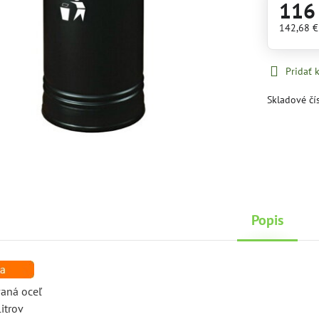
116
142,68 
Pridať
Skladové čí
Popis
vaná oceľ
litrov