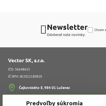
Newsletter
Chcem s
Odoberať naše novinky:
Vector SK, s.r.o.
IČO: 36648655
IČ DPH: SK2022180820
Čajkovského 8, 984 01 Lučenec
Ing​. Juraj Kučera (konateľ)
Predvoľby súkromia
vedenie spoločnosti