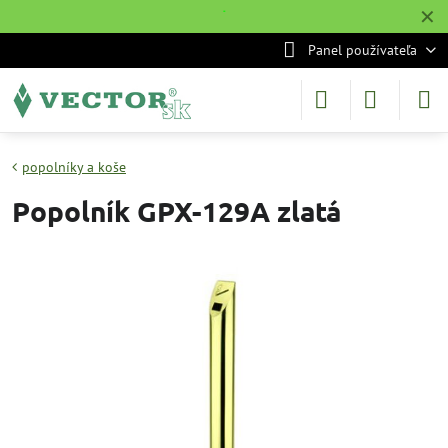
✕
˙
Panel používateľa
popolníky a koše
Popolník GPX-129A zlatá