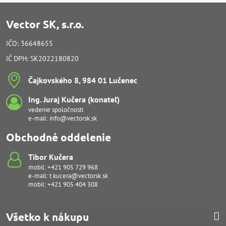
Vector SK, s.r.o.
IČO: 36648655
IČ DPH: SK2022180820
Čajkovského 8, 984 01 Lučenec
Ing​. Juraj Kučera (konateľ)
vedenie spoločnosti
e-mail:
info@vectorsk.sk
Obchodné oddelenie
Tibor Kučera
mobil:
+421 905 729 968
e-mail:
t.kucera@vectorsk.sk
mobil:
+421 905 404 308
Všetko k nákupu