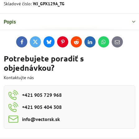
Skladové číslo:
WJ_GPX129A_TG
Popis
Facebook
Twitter
Bluesky
Pinterest
Reddit
LinkedIn
WhatsApp
E-
mail
Potrebujete poradiť s
objednávkou?
Kontaktujte nás
+421 905 729 968
+421 905 404 308
info​@vectorsk​.sk