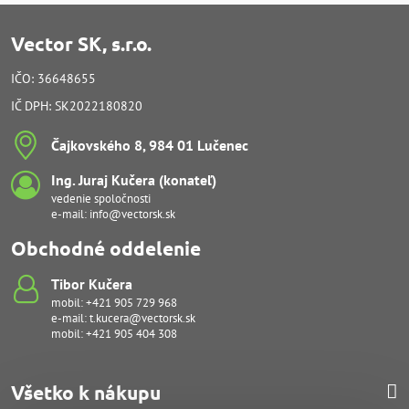
Vector SK, s.r.o.
IČO: 36648655
IČ DPH: SK2022180820
Čajkovského 8, 984 01 Lučenec
Ing​. Juraj Kučera (konateľ)
vedenie spoločnosti
e-mail:
info@vectorsk.sk
Obchodné oddelenie
Tibor Kučera
mobil:
+421 905 729 968
e-mail:
t.kucera@vectorsk.sk
mobil:
+421 905 404 308
Všetko k nákupu