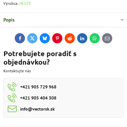
Výrobca:
HEUTE
Popis
Facebook
Twitter
Bluesky
Pinterest
Reddit
LinkedIn
WhatsApp
E-
mail
Potrebujete poradiť s
objednávkou?
Kontaktujte nás
+421 905 729 968
+421 905 404 308
info​@vectorsk​.sk