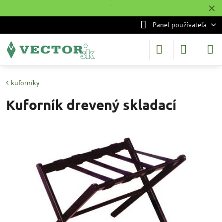
✕
˙
Panel používateľa
kuforníky
Kuforník drevený skladací