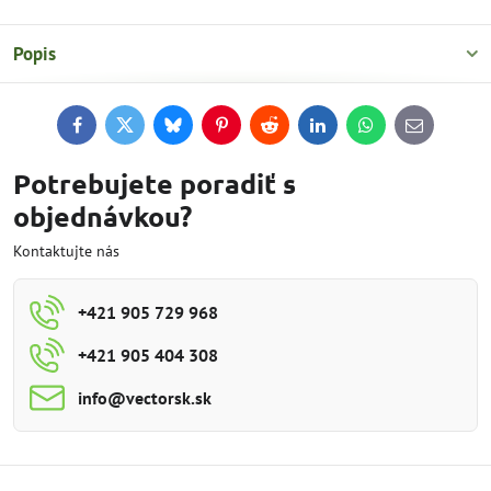
Popis
Facebook
Twitter
Bluesky
Pinterest
Reddit
LinkedIn
WhatsApp
E-
mail
Potrebujete poradiť s
objednávkou?
Kontaktujte nás
+421 905 729 968
+421 905 404 308
info​@vectorsk​.sk