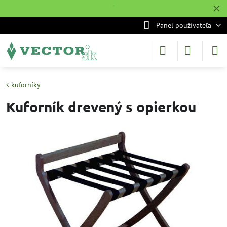
✕
˙
Panel používateľa
kuforníky
Kuforník drevený s opierkou