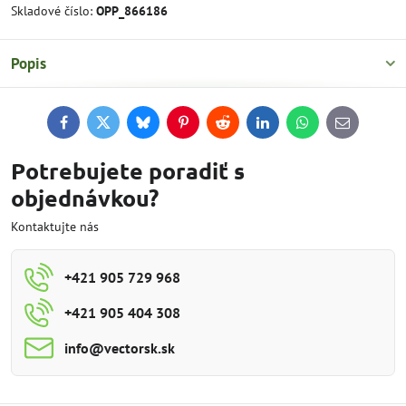
Skladové číslo:
OPP_866186
Popis
Facebook
Twitter
Bluesky
Pinterest
Reddit
LinkedIn
WhatsApp
E-
mail
Potrebujete poradiť s
objednávkou?
Kontaktujte nás
+421 905 729 968
+421 905 404 308
info​@vectorsk​.sk