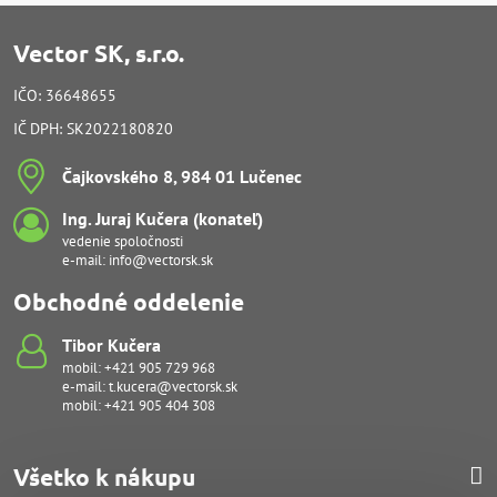
Vector SK, s.r.o.
IČO: 36648655
IČ DPH: SK2022180820
Čajkovského 8, 984 01 Lučenec
Ing​. Juraj Kučera (konateľ)
vedenie spoločnosti
e-mail:
info@vectorsk.sk
Obchodné oddelenie
Tibor Kučera
mobil:
+421 905 729 968
e-mail:
t.kucera@vectorsk.sk
mobil:
+421 905 404 308
Všetko k nákupu