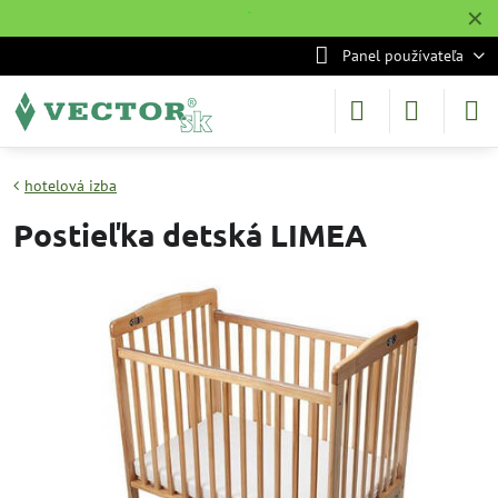
✕
˙
Panel používateľa
hotelová izba
Postieľka detská LIMEA