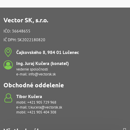
Vector SK, s.r.o.
IČO: 36648655
IČ DPH: SK2022180820
Čajkovského 8, 984 01 Lučenec
Ing​. Juraj Kučera (konateľ)
vedenie spoločnosti
e-mail:
info@vectorsk.sk
Obchodné oddelenie
Tibor Kučera
mobil:
+421 905 729 968
e-mail:
t.kucera@vectorsk.sk
mobil:
+421 905 404 308