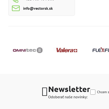
info​@vectorsk​.sk
Newsletter
Chcem s
Odoberať naše novinky: