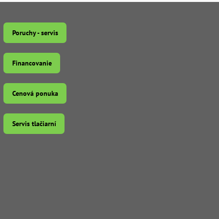
Poruchy - servis
Financovanie
Cenová ponuka
Servis tlačiarní