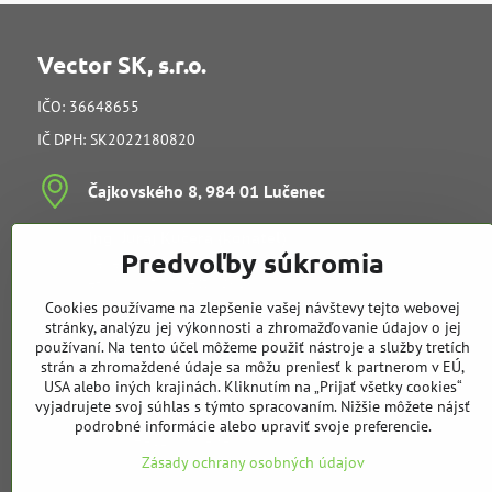
Vector SK, s.r.o.
IČO: 36648655
IČ DPH: SK2022180820
Čajkovského 8, 984 01 Lučenec
Ing​. Juraj Kučera (konateľ)
Predvoľby súkromia
vedenie spoločnosti
e-mail:
info@vectorsk.sk
Cookies používame na zlepšenie vašej návštevy tejto webovej
Obchodné oddelenie
stránky, analýzu jej výkonnosti a zhromažďovanie údajov o jej
používaní. Na tento účel môžeme použiť nástroje a služby tretích
strán a zhromaždené údaje sa môžu preniesť k partnerom v EÚ,
Tibor Kučera
USA alebo iných krajinách. Kliknutím na „Prijať všetky cookies“
mobil:
+421 905 729 968
vyjadrujete svoj súhlas s týmto spracovaním. Nižšie môžete nájsť
e-mail:
t.kucera@vectorsk.sk
podrobné informácie alebo upraviť svoje preferencie.
mobil:
+421 905 404 308
Zásady ochrany osobných údajov