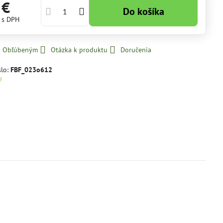
 €
Do košíka
€
s DPH
 k Obľúbeným
Otázka k produktu
Doručenia
slo:
FBF_023o612
F