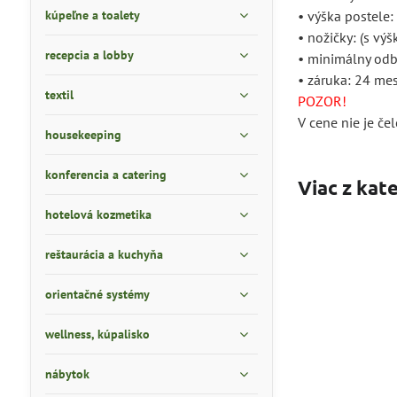
kúpeľne a toalety
• výška postele:
• nožičky: (s vý
recepcia a lobby
• minimálny odb
• záruka: 24 me
textil
POZOR!
V cene nie je če
housekeeping
konferencia a catering
Viac z kat
hotelová kozmetika
reštaurácia a kuchyňa
orientačné systémy
wellness, kúpalisko
nábytok