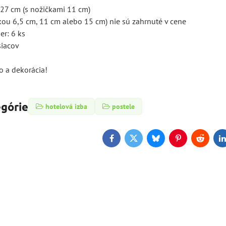
 27 cm (s nožičkami 11 cm)
škou 6,5 cm, 11 cm alebo 15 cm) nie sú zahrnuté v cene
er: 6 ks
siacov
lo a dekorácia!
egórie
hotelová izba
postele
Facebook
Twitter
Bluesky
Pinterest
Reddit
L