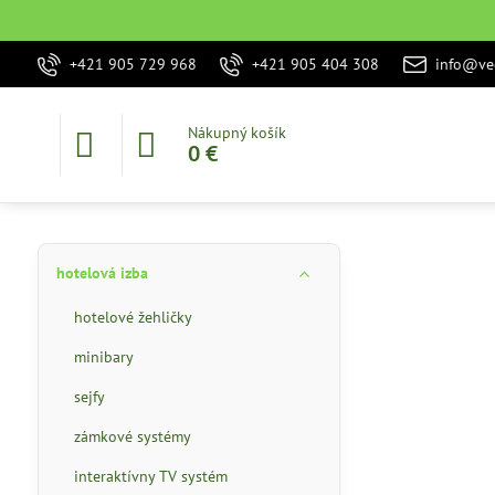
+421 905 729 968
+421 905 404 308
info@vec
Nákupný košík
0 €
hotelová izba
hotelové žehličky
minibary
sejfy
zámkové systémy
interaktívny TV systém