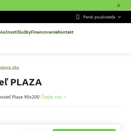
✕
Panel používateľa
oločnosti
Služby
Financovanie
Kontakt
telová izba
eľ PLAZA
posteľ Plaza 90x200
Čítajte viac