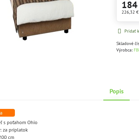
184
226,32 
Pridať
Skladové čí
Výrobca:
FB
Popis
eľ s poťahom Ohio
: za príplatok
 200 cm