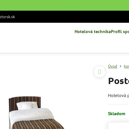
˙
torsk.sk
Hotelová technika
Profil sp
Úvod
ho
Post
Hotelová 
Skladom