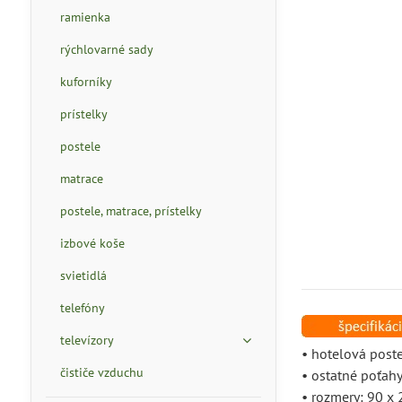
ramienka
rýchlovarné sady
kuforníky
prístelky
postele
matrace
postele, matrace, prístelky
izbové koše
svietidlá
telefóny
televízory
• hotelová post
čističe vzduchu
• ostatné poťahy
• rozmery: 90 x