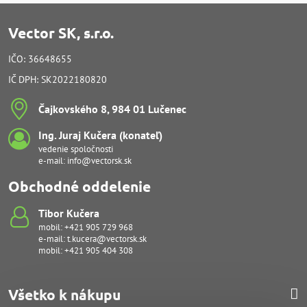
Vector SK, s.r.o.
IČO: 36648655
IČ DPH: SK2022180820
Čajkovského 8, 984 01 Lučenec
Ing​. Juraj Kučera (konateľ)
vedenie spoločnosti
e-mail:
info@vectorsk.sk
Obchodné oddelenie
Tibor Kučera
mobil:
+421 905 729 968
e-mail:
t.kucera@vectorsk.sk
mobil:
+421 905 404 308
Všetko k nákupu