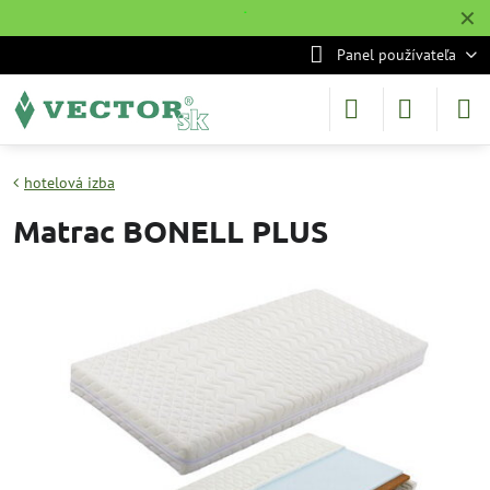
✕
˙
Panel používateľa
hotelová izba
Matrac BONELL PLUS