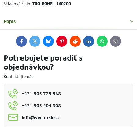
Skladové číslo:
TRO_BONPL_160200
Popis
Facebook
Twitter
Bluesky
Pinterest
Reddit
LinkedIn
WhatsApp
E-
mail
Potrebujete poradiť s
objednávkou?
Kontaktujte nás
+421 905 729 968
+421 905 404 308
info​@vectorsk​.sk