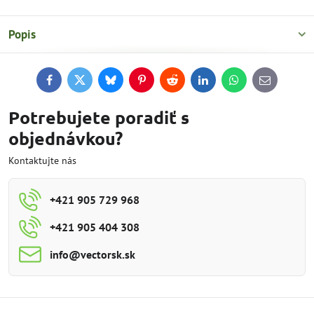
Popis
Facebook
Twitter
Bluesky
Pinterest
Reddit
LinkedIn
WhatsApp
E-
mail
Potrebujete poradiť s
objednávkou?
Kontaktujte nás
+421 905 729 968
+421 905 404 308
info​@vectorsk​.sk