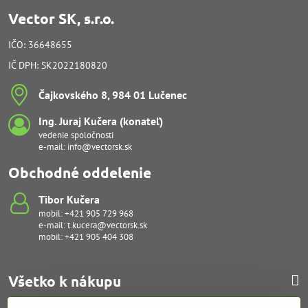
Vector SK, s.r.o.
IČO: 36648655
IČ DPH: SK2022180820
Čajkovského 8, 984 01 Lučenec
Ing​. Juraj Kučera (konateľ)
vedenie spoločnosti
e-mail:
info@vectorsk.sk
Obchodné oddelenie
Tibor Kučera
mobil:
+421 905 729 968
e-mail:
t.kucera@vectorsk.sk
mobil:
+421 905 404 308
Všetko k nákupu