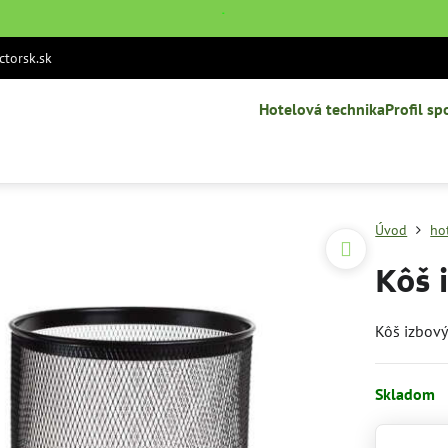
˙
torsk.sk
Hotelová technika
Profil sp
Úvod
ho
Kôš 
Kôš izbov
Skladom