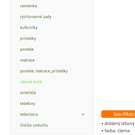
ramienka
rýchlovarné sady
kuforníky
prístelky
postele
matrace
postele, matrace, prístelky
izbové koše
svietidlá
telefóny
televízory
• drôtený izbový
čističe vzduchu
• farba: čierna