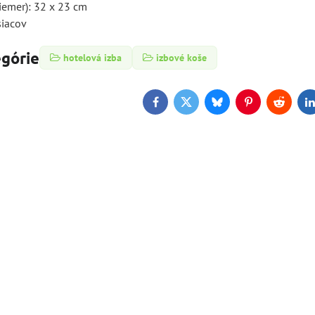
riemer): 32 x 23 cm
siacov
egórie
hotelová izba
izbové koše
Facebook
Twitter
Bluesky
Pinterest
Reddit
L