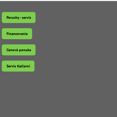
Poruchy - servis
Financovanie
Cenová ponuka
Servis tlačiarní