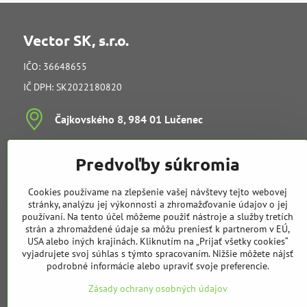
Vector SK, s.r.o.
IČO: 36648655
IČ DPH: SK2022180820
Čajkovského 8, 984 01 Lučenec
Ing​. Juraj Kučera (konateľ)
Predvoľby súkromia
vedenie spoločnosti
e-mail:
info@vectorsk.sk
Cookies používame na zlepšenie vašej návštevy tejto webovej
Obchodné oddelenie
stránky, analýzu jej výkonnosti a zhromažďovanie údajov o jej
používaní. Na tento účel môžeme použiť nástroje a služby tretích
strán a zhromaždené údaje sa môžu preniesť k partnerom v EÚ,
Tibor Kučera
USA alebo iných krajinách. Kliknutím na „Prijať všetky cookies“
mobil:
+421 905 729 968
vyjadrujete svoj súhlas s týmto spracovaním. Nižšie môžete nájsť
e-mail:
t.kucera@vectorsk.sk
podrobné informácie alebo upraviť svoje preferencie.
mobil:
+421 905 404 308
Zásady ochrany osobných údajov