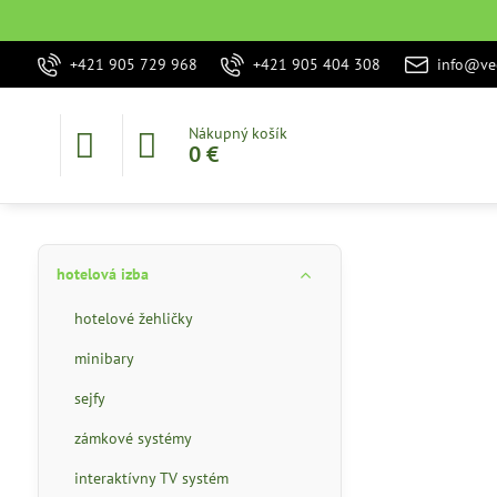
+421 905 729 968
+421 905 404 308
info@vec
Nákupný košík
0 €
hotelová izba
hotelové žehličky
minibary
sejfy
zámkové systémy
interaktívny TV systém