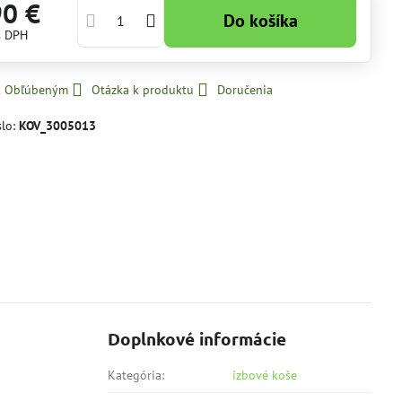
90 €
Do košíka
s DPH
 k Obľúbeným
Otázka k produktu
Doručenia
slo:
KOV_3005013
Doplnkové informácie
Kategória:
izbové koše