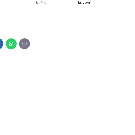
koše:
kovové
inkedIn
WhatsApp
E-
mail