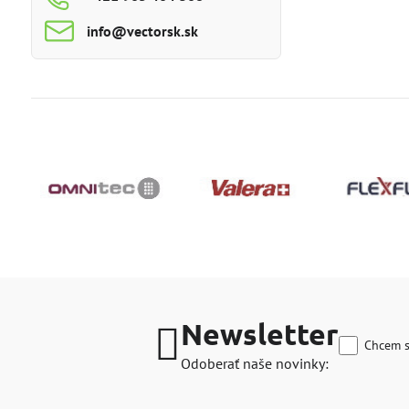
info​@vectorsk​.sk
Newsletter
Chcem s
Odoberať naše novinky: