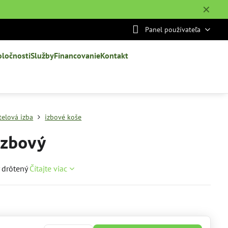
✕
Panel používateľa
oločnosti
Služby
Financovanie
Kontakt
telová izba
izbové koše
izbový
ý drôtený
Čítajte viac