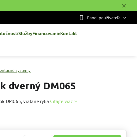
✕
Panel používateľa
oločnosti
Služby
Financovanie
Kontakt
ientačné systémy
ok dverný DM065
tok DM065, vrátane rytia
Čítajte viac