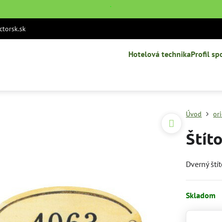
˙
torsk.sk
Hotelová technika
Profil sp
Úvod
or
Štít
Dverný ští
Skladom