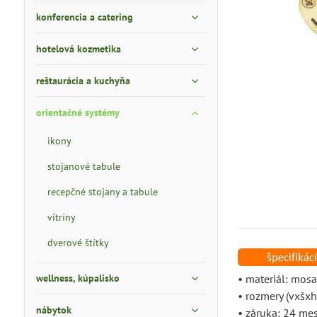
konferencia a catering
hotelová kozmetika
reštaurácia a kuchyňa
orientačné systémy
ikony
stojanové tabule
recepčné stojany a tabule
vitríny
dverové štítky
wellness, kúpalisko
• materiál: mos
• rozmery (vxš
nábytok
• záruka: 24 me