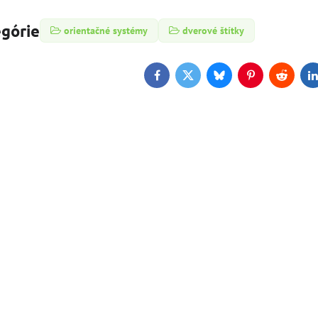
egórie
orientačné systémy
dverové štítky
Facebook
Twitter
Bluesky
Pinterest
Reddit
L