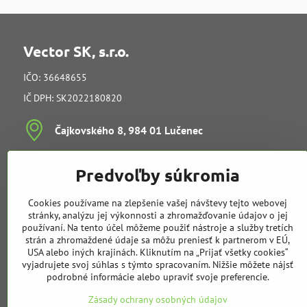
Vector SK, s.r.o.
IČO: 36648655
IČ DPH: SK2022180820
Čajkovského 8, 984 01 Lučenec
Ing​. Juraj Kučera (konateľ)
Predvoľby súkromia
vedenie spoločnosti
e-mail:
info@vectorsk.sk
Cookies používame na zlepšenie vašej návštevy tejto webovej
Obchodné oddelenie
stránky, analýzu jej výkonnosti a zhromažďovanie údajov o jej
používaní. Na tento účel môžeme použiť nástroje a služby tretích
strán a zhromaždené údaje sa môžu preniesť k partnerom v EÚ,
Tibor Kučera
USA alebo iných krajinách. Kliknutím na „Prijať všetky cookies“
mobil:
+421 905 729 968
vyjadrujete svoj súhlas s týmto spracovaním. Nižšie môžete nájsť
e-mail:
t.kucera@vectorsk.sk
podrobné informácie alebo upraviť svoje preferencie.
mobil:
+421 905 404 308
Zásady ochrany osobných údajov