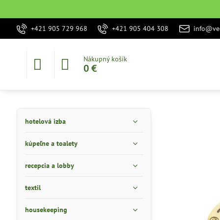
+421 905 729 968
+421 905 404 308
info@vec
Nákupný košík
0 €
hotelová izba
kúpeľne a toalety
recepcia a lobby
textil
housekeeping