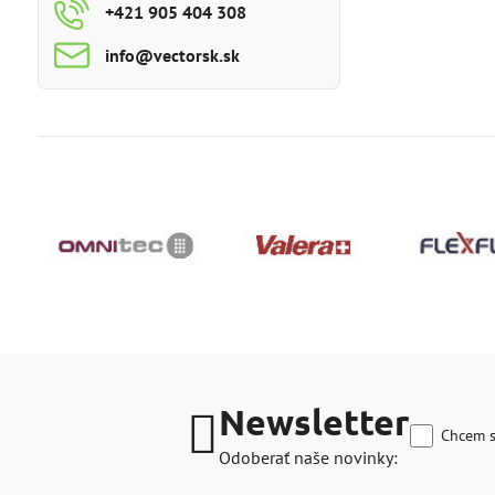
+421 905 404 308
info​@vectorsk​.sk
Newsletter
Chcem s
Odoberať naše novinky: