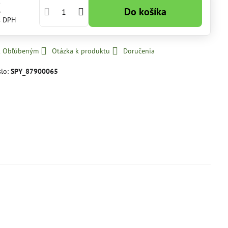
€
Do košíka
s DPH
 k Obľúbeným
Otázka k produktu
Doručenia
slo:
SPY_87900065