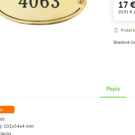
17 
20,91 €
Pridať
Skladové čí
Popis
adz
xh): 102x54x4 mm
siacov