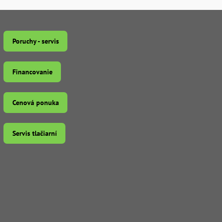
Poruchy - servis
Financovanie
Cenová ponuka
Servis tlačiarní