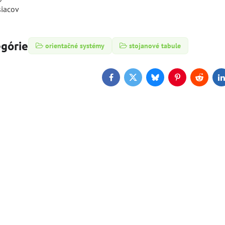
siacov
egórie
orientačné systémy
stojanové tabule
Facebook
Twitter
Bluesky
Pinterest
Reddit
L