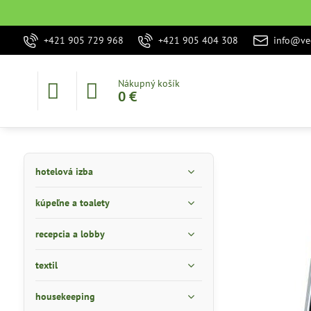
+421 905 729 968
+421 905 404 308
info@vec
Nákupný košík
0 €
hotelová izba
kúpeľne a toalety
recepcia a lobby
textil
housekeeping