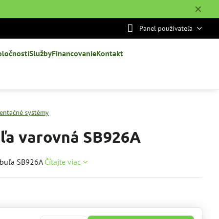
✕
Panel používateľa
oločnosti
Služby
Financovanie
Kontakt
ientačné systémy
ľa varovná SB926A
abuľa SB926A
Čítajte viac