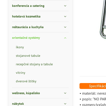
konferencia a catering
hotelová kozmetika
reštaurácia a kuchyňa
orientačné systémy
ikony
stojanové tabule
recepčné stojany a tabule
vitríny
dverové štítky
wellness, kúpalisko
• materiál: nere
• popis: "NO PAR
nábytok
• rozmery (vxš