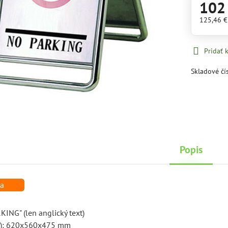
102
125,46 
Pridať
Skladové čí
Popis
z
KING" (len anglický text)
xh): 620x560x475 mm