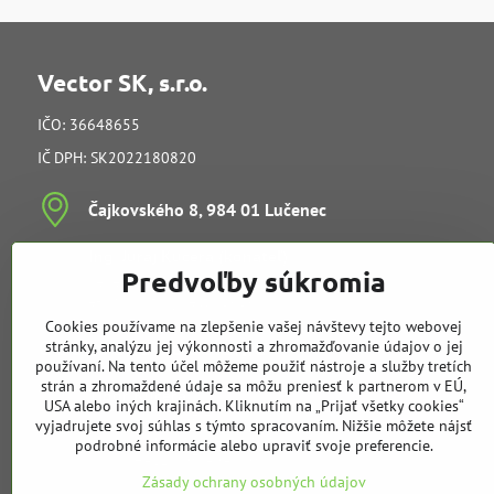
Vector SK, s.r.o.
IČO: 36648655
IČ DPH: SK2022180820
Čajkovského 8, 984 01 Lučenec
Ing​. Juraj Kučera (konateľ)
Predvoľby súkromia
vedenie spoločnosti
e-mail:
info@vectorsk.sk
Cookies používame na zlepšenie vašej návštevy tejto webovej
Obchodné oddelenie
stránky, analýzu jej výkonnosti a zhromažďovanie údajov o jej
používaní. Na tento účel môžeme použiť nástroje a služby tretích
strán a zhromaždené údaje sa môžu preniesť k partnerom v EÚ,
Tibor Kučera
USA alebo iných krajinách. Kliknutím na „Prijať všetky cookies“
mobil:
+421 905 729 968
vyjadrujete svoj súhlas s týmto spracovaním. Nižšie môžete nájsť
e-mail:
t.kucera@vectorsk.sk
podrobné informácie alebo upraviť svoje preferencie.
mobil:
+421 905 404 308
Zásady ochrany osobných údajov