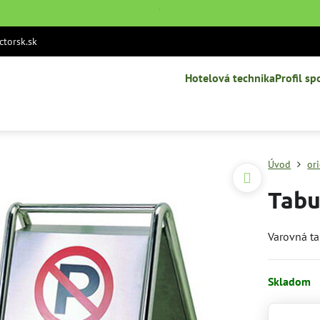
˙
torsk.sk
Hotelová technika
Profil sp
Úvod
or
Tabu
Varovná t
Skladom