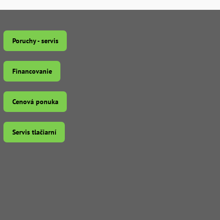
Poruchy - servis
Financovanie
Cenová ponuka
Servis tlačiarní