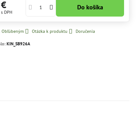
 €
Do košíka
€
s DPH
 k Obľúbeným
Otázka k produktu
Doručenia
slo:
KIN_SB926A