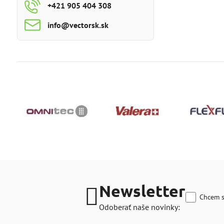
+421 905 404 308
info​@vectorsk​.sk
Newsletter
Chcem s
Odoberať naše novinky: