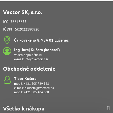
Vector SK, s.r.o.
IČO: 36648655
IČ DPH: SK2022180820
Čajkovského 8, 984 01 Lučenec
Ing​. Juraj Kučera (konateľ)
vedenie spoločnosti
e-mail:
info@vectorsk.sk
Obchodné oddelenie
Tibor Kučera
mobil:
+421 905 729 968
e-mail:
t.kucera@vectorsk.sk
mobil:
+421 905 404 308
Všetko k nákupu