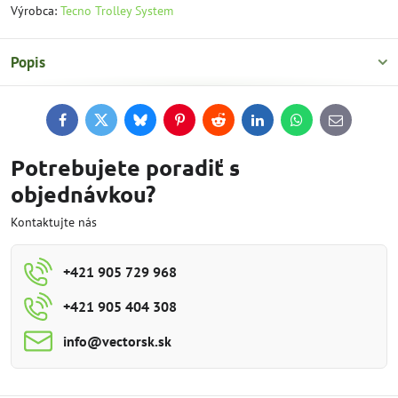
Výrobca:
Tecno Trolley System
Popis
Facebook
Twitter
Bluesky
Pinterest
Reddit
LinkedIn
WhatsApp
E-
mail
Potrebujete poradiť s
objednávkou?
Kontaktujte nás
+421 905 729 968
+421 905 404 308
info​@vectorsk​.sk