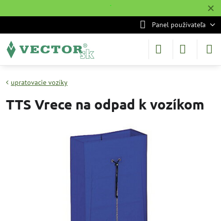
✕
˙
Panel používateľa
upratovacie vozíky
TTS Vrece na odpad k vozíkom