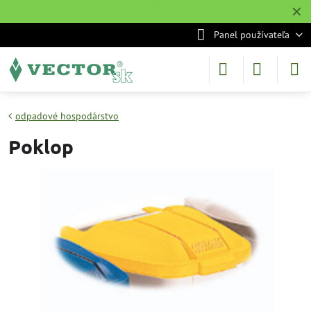
✕
˙
Panel používateľa
odpadové hospodárstvo
Poklop