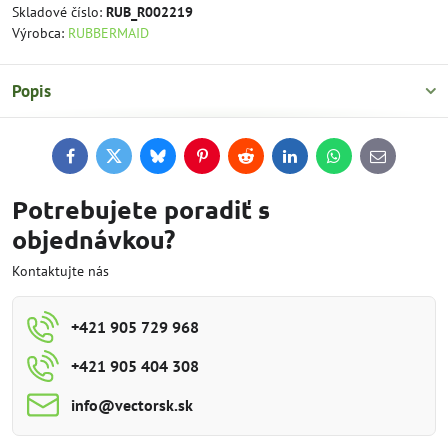
Skladové číslo:
RUB_R002219
Výrobca:
RUBBERMAID
Popis
Facebook
Twitter
Bluesky
Pinterest
Reddit
LinkedIn
WhatsApp
E-
mail
Potrebujete poradiť s
objednávkou?
Kontaktujte nás
+421 905 729 968
+421 905 404 308
info​@vectorsk​.sk