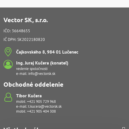
Vector SK, s.r.o.
IČO: 36648655
IČ DPH: SK2022180820
Čajkovského 8, 984 01 Lučenec
Ing​. Juraj Kučera (konateľ)
vedenie spoločnosti
e-mail:
info@vectorsk.sk
Obchodné oddelenie
Tibor Kučera
mobil:
+421 905 729 968
e-mail:
t.kucera@vectorsk.sk
mobil:
+421 905 404 308