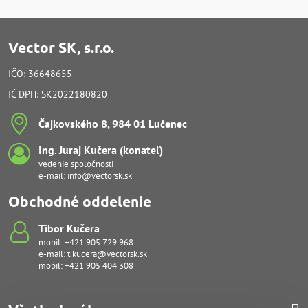
Vector SK, s.r.o.
IČO: 36648655
IČ DPH: SK2022180820
Čajkovského 8, 984 01 Lučenec
Ing​. Juraj Kučera (konateľ)
vedenie spoločnosti
e-mail:
info@vectorsk.sk
Obchodné oddelenie
Tibor Kučera
mobil:
+421 905 729 968
e-mail:
t.kucera@vectorsk.sk
mobil:
+421 905 404 308