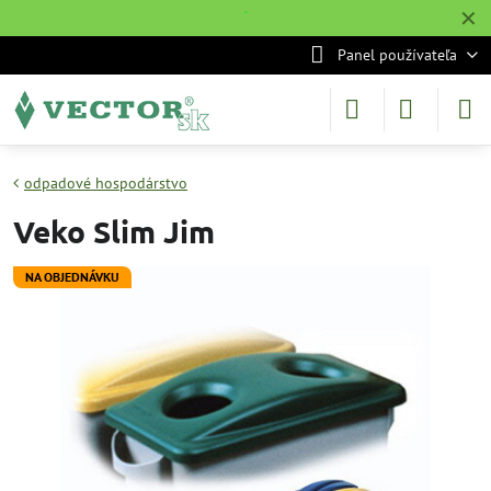
✕
˙
Panel používateľa
odpadové hospodárstvo
Veko Slim Jim
NA OBJEDNÁVKU