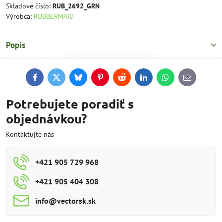
Skladové číslo:
RUB_2692_GRN
Výrobca:
RUBBERMAID
Popis
Facebook
Twitter
Bluesky
Pinterest
Reddit
LinkedIn
WhatsApp
E-
mail
Potrebujete poradiť s
objednávkou?
Kontaktujte nás
+421 905 729 968
+421 905 404 308
info​@vectorsk​.sk