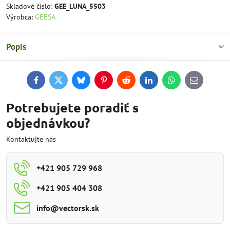
Skladové číslo:
GEE_LUNA_5503
Výrobca:
GEESA
Popis
Facebook
Twitter
Bluesky
Pinterest
Reddit
LinkedIn
WhatsApp
E-
mail
Potrebujete poradiť s
objednávkou?
Kontaktujte nás
+421 905 729 968
+421 905 404 308
info​@vectorsk​.sk