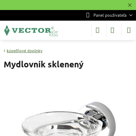
✕
˙
Panel používateľa
kúpeľňové doplnky
Mydlovník sklenený