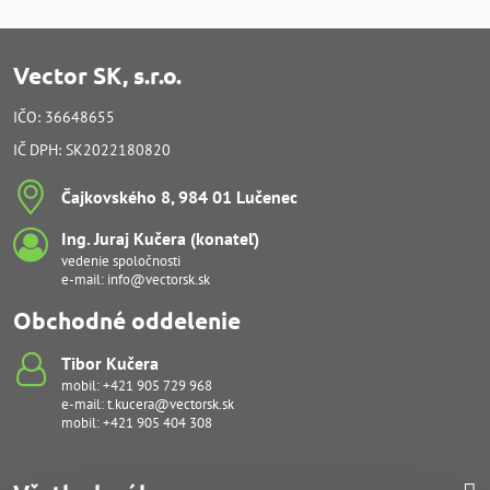
Vector SK, s.r.o.
IČO: 36648655
IČ DPH: SK2022180820
Čajkovského 8, 984 01 Lučenec
Ing​. Juraj Kučera (konateľ)
vedenie spoločnosti
e-mail:
info@vectorsk.sk
Obchodné oddelenie
Tibor Kučera
mobil:
+421 905 729 968
e-mail:
t.kucera@vectorsk.sk
mobil:
+421 905 404 308