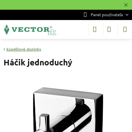
✕
˙
Panel používateľa
kúpeľňové doplnky
Háčik jednoduchý