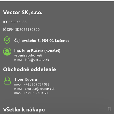
Vector SK, s.r.o.
IČO: 36648655
IČ DPH: SK2022180820
Čajkovského 8, 984 01 Lučenec
Ing​. Juraj Kučera (konateľ)
vedenie spoločnosti
e-mail:
info@vectorsk.sk
Obchodné oddelenie
Tibor Kučera
mobil:
+421 905 729 968
e-mail:
t.kucera@vectorsk.sk
mobil:
+421 905 404 308
Všetko k nákupu