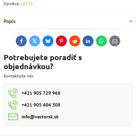
Výrobca:
GEESA
Popis
Facebook
Twitter
Bluesky
Pinterest
Reddit
LinkedIn
WhatsApp
E-
mail
Potrebujete poradiť s
objednávkou?
Kontaktujte nás
+421 905 729 968
+421 905 404 308
info​@vectorsk​.sk