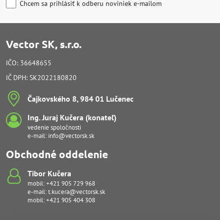
Chcem sa prihlásiť k odberu noviniek e-mailom
Vector SK, s.r.o.
IČO: 36648655
IČ DPH: SK2022180820
Čajkovského 8, 984 01 Lučenec
Ing​. Juraj Kučera (konateľ)
vedenie spoločnosti
e-mail:
info@vectorsk.sk
Obchodné oddelenie
Tibor Kučera
mobil:
+421 905 729 968
e-mail:
t.kucera@vectorsk.sk
mobil:
+421 905 404 308