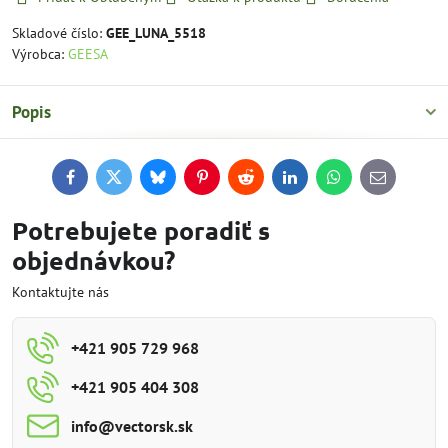
Skladové číslo:
GEE_LUNA_5518
Výrobca:
GEESA
Popis
Facebook
Twitter
Bluesky
Pinterest
Reddit
LinkedIn
WhatsApp
E-
mail
Potrebujete poradiť s
objednávkou?
Kontaktujte nás
+421 905 729 968
+421 905 404 308
info​@vectorsk​.sk