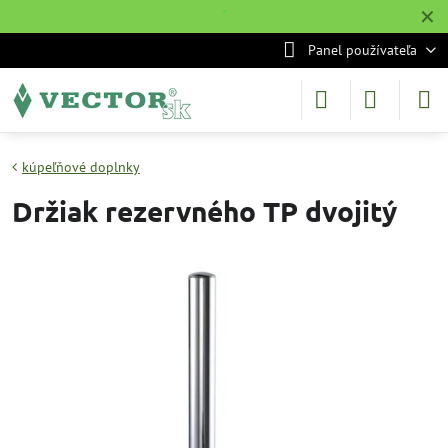
✕
˙
Panel používateľa
kúpeľňové doplnky
Držiak rezervného TP dvojitý