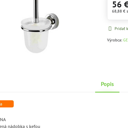
56 
68,88 €
Pridať
Výrobca:
GE
Popis
UNA
nená nádobka s kefou