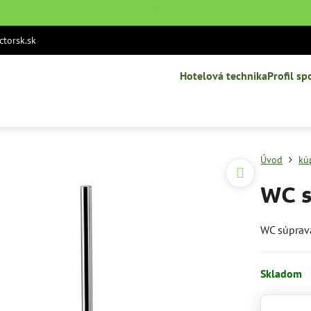
˙
torsk.sk
Hotelová technika
Profil sp
Úvod
kú
WC s
WC súprav
Skladom