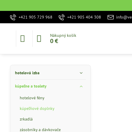
+421 905 729 968
+421 905 404 308
info@vec
Nákupný košík
0 €
hotelová izba
kúpeľne a toalety
hotelové fény
kúpeľňové doplnky
zrkadlá
zásobníky a dávkovače