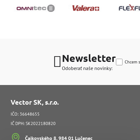
Newsletter
Chcem s
Odoberať naše novinky:
Vector SK, s.r.o.
IČO: 36648655
IČ DPH: SK2022180820
Čajkovského 8, 984 01 Lučenec