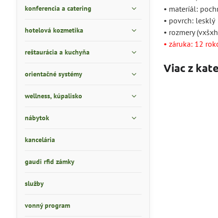
konferencia a catering
• materíál: po
• povrch: lesklý
hotelová kozmetika
• rozmery (vxš
• záruka: 12 rok
reštaurácia a kuchyňa
Viac z kat
orientačné systémy
wellness, kúpalisko
nábytok
kancelária
gaudi rfid zámky
služby
vonný program