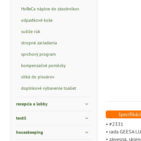
HoReCa náplne do zásobníkov
odpadkové koše
sušiče rúk
stropné zariadenia
sprchový program
kompenzačné pomôcky
sitká do pisoárov
doplnkové vybavenie toaliet
recepcia a lobby
textil
• #2331
• rada GEESA L
housekeeping
• závesná, skle