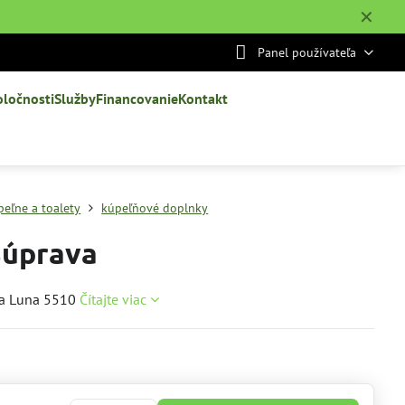
✕
Panel používateľa
oločnosti
Služby
Financovanie
Kontakt
peľne a toalety
kúpeľňové doplnky
úprava
a Luna 5510
Čítajte viac