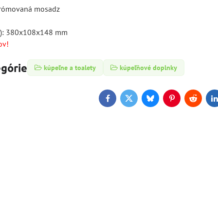
chrómovaná mosadz
xh): 380x108x148 mm
ov!
egórie
kúpeľne a toalety
kúpeľňové doplnky
Facebook
Twitter
Bluesky
Pinterest
Reddit
L