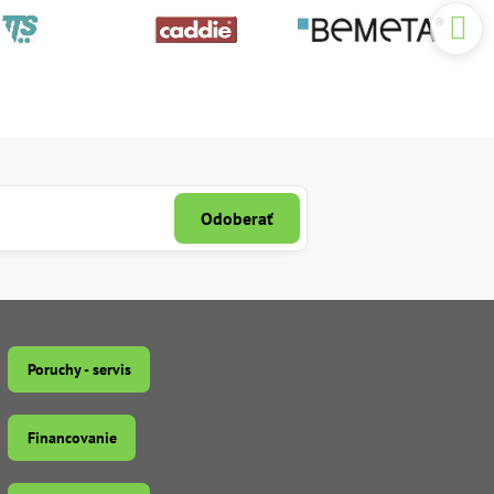
Odoberať
Poruchy - servis
Financovanie