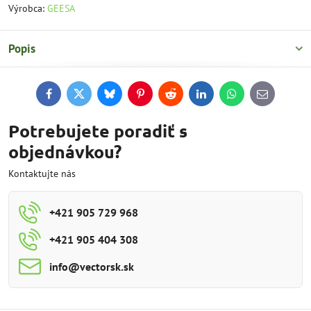
Výrobca:
GEESA
Popis
Facebook
Twitter
Bluesky
Pinterest
Reddit
LinkedIn
WhatsApp
E-
mail
Potrebujete poradiť s
objednávkou?
Kontaktujte nás
+421 905 729 968
+421 905 404 308
info​@vectorsk​.sk