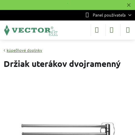
✕
˙
Panel používateľa
kúpeľňové doplnky
Držiak uterákov dvojramenný