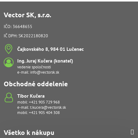
Vector SK, s.r.o.
IČO: 36648655
IČ DPH: SK2022180820
Čajkovského 8, 984 01 Lučenec
Ing​. Juraj Kučera (konateľ)
vedenie spoločnosti
e-mail:
info@vectorsk.sk
Obchodné oddelenie
Tibor Kučera
mobil:
+421 905 729 968
e-mail:
t.kucera@vectorsk.sk
mobil:
+421 905 404 308
Všetko k nákupu