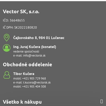
Vector SK, s.r.o.
IČO: 36648655
IČ DPH: SK2022180820
Čajkovského 8, 984 01 Lučenec
Ing​. Juraj Kučera (konateľ)
vedenie spoločnosti
e-mail:
info@vectorsk.sk
Obchodné oddelenie
Tibor Kučera
mobil:
+421 905 729 968
e-mail:
t.kucera@vectorsk.sk
mobil:
+421 905 404 308
Všetko k nákupu