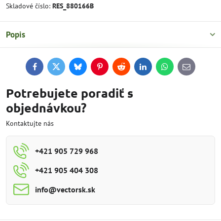
Skladové číslo:
RES_880166B
Popis
Facebook
Twitter
Bluesky
Pinterest
Reddit
LinkedIn
WhatsApp
E-
mail
Potrebujete poradiť s
objednávkou?
Kontaktujte nás
+421 905 729 968
+421 905 404 308
info​@vectorsk​.sk