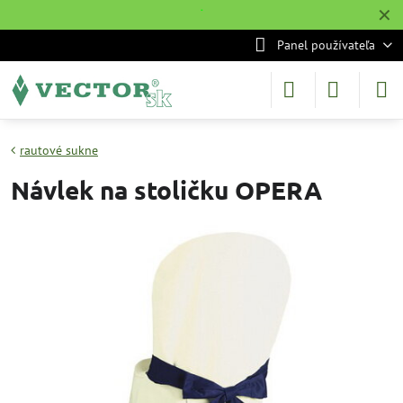
✕
˙
Panel používateľa
rautové sukne
Návlek na stoličku OPERA