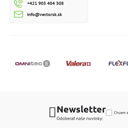
+421 905 404 308
info​@vectorsk​.sk
Newsletter
Chcem s
Odoberať naše novinky: