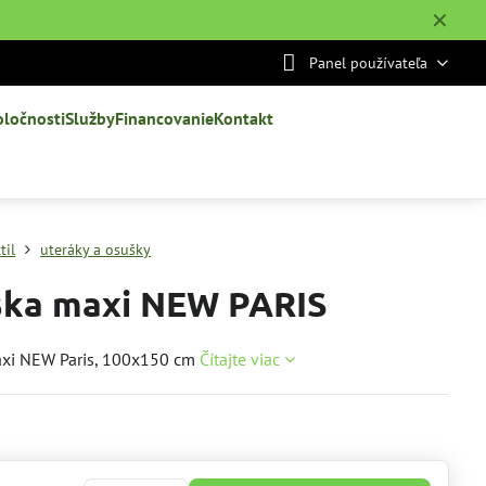
✕
Panel používateľa
oločnosti
Služby
Financovanie
Kontakt
til
uteráky a osušky
ka maxi NEW PARIS
xi NEW Paris, 100x150 cm
Čítajte viac