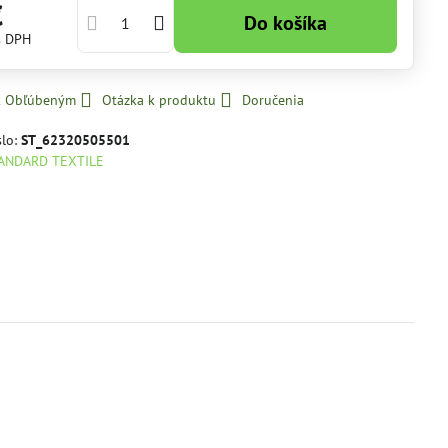
€
Do košíka
s DPH
 k Obľúbeným
Otázka k produktu
Doručenia
slo:
ST_62320505501
ANDARD TEXTILE