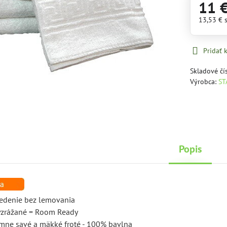
11 
13,53 €
Pridať
Skladové čí
Výrobca:
ST
Popis
vedenie bez lemovania
vyzrážané = Room Ready
remne savé a mäkké froté - 100% bavlna