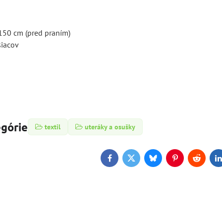
150 cm (pred praním)
siacov
egórie
textil
uteráky a osušky
Facebook
Twitter
Bluesky
Pinterest
Reddit
L