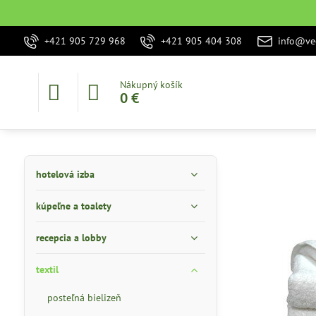
+421 905 729 968
+421 905 404 308
info@vec
Nákupný košík
0 €
hotelová izba
kúpeľne a toalety
recepcia a lobby
textil
posteľná bielizeň