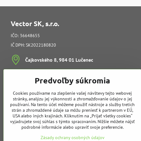
Vector SK, s.r.o.
IČO: 36648655
IČ DPH: SK2022180820
Čajkovského 8, 984 01 Lučenec
Ing​. Juraj Kučera (konateľ)
Predvoľby súkromia
vedenie spoločnosti
e-mail:
info@vectorsk.sk
Cookies používame na zlepšenie vašej návštevy tejto webovej
Obchodné oddelenie
stránky, analýzu jej výkonnosti a zhromažďovanie údajov o jej
používaní. Na tento účel môžeme použiť nástroje a služby tretích
strán a zhromaždené údaje sa môžu preniesť k partnerom v EÚ,
Tibor Kučera
USA alebo iných krajinách. Kliknutím na „Prijať všetky cookies“
mobil:
+421 905 729 968
vyjadrujete svoj súhlas s týmto spracovaním. Nižšie môžete nájsť
e-mail:
t.kucera@vectorsk.sk
podrobné informácie alebo upraviť svoje preferencie.
mobil:
+421 905 404 308
Zásady ochrany osobných údajov