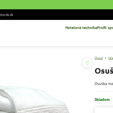
˙
torsk.sk
Hotelová technika
Profil sp
Úvod
tex
Osuš
Osuška ma
Skladom