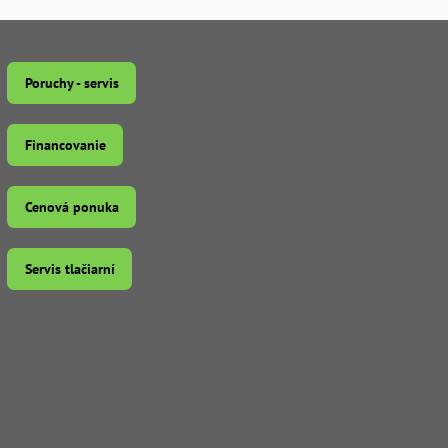
Poruchy - servis
Financovanie
Cenová ponuka
Servis tlačiarní