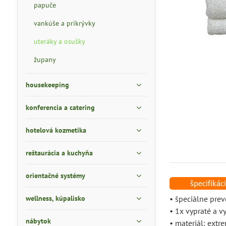
papuče
vankúše a prikrývky
uteráky a osušky
župany
housekeeping
konferencia a catering
hotelová kozmetika
reštaurácia a kuchyňa
orientačné systémy
wellness, kúpalisko
• špeciálne pre
• 1x vypraté a 
nábytok
• materiál: ext