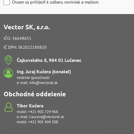
Chcem sa prihlásiť k odberu noviniek e-mailom
Vector SK, s.r.o.
IČO: 36648655
IČ DPH: SK2022180820
Čajkovského 8, 984 01 Lučenec
Ing​. Juraj Kučera (konateľ)
vedenie spoločnosti
e-mail:
info@vectorsk.sk
Obchodné oddelenie
Tibor Kučera
mobil:
+421 905 729 968
e-mail:
t.kucera@vectorsk.sk
mobil:
+421 905 404 308