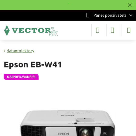
✕
˙
Panel používateľa
dataprojektory
Epson EB-W41
NAJPREDÁVANEJŠÍ