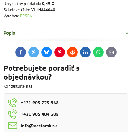
Recyklačný poplatok:
0,49 €
Skladové číslo:
V11H844040
Výrobca:
EPSON
Popis
Facebook
Twitter
Bluesky
Pinterest
Reddit
LinkedIn
WhatsApp
E-
mail
Potrebujete poradiť s
objednávkou?
Kontaktujte nás
+421 905 729 968
+421 905 404 308
info​@vectorsk​.sk