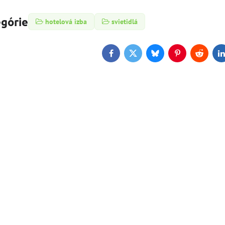
egórie
hotelová izba
svietidlá
Facebook
Twitter
Bluesky
Pinterest
Reddit
L