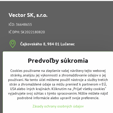
Vector SK, s.r.o.
IČO: 36648655
IČ DPH: SK2022180820
Čajkovského 8, 984 01 Lučenec
Ing​. Juraj Kučera (konateľ)
Predvoľby súkromia
vedenie spoločnosti
e-mail:
info@vectorsk.sk
Cookies používame na zlepšenie vašej návštevy tejto webovej
Obchodné oddelenie
stránky, analýzu jej výkonnosti a zhromažďovanie údajov o jej
používaní. Na tento účel môžeme použiť nástroje a služby tretích
strán a zhromaždené údaje sa môžu preniesť k partnerom v EÚ,
Tibor Kučera
USA alebo iných krajinách. Kliknutím na „Prijať všetky cookies“
mobil:
+421 905 729 968
vyjadrujete svoj súhlas s týmto spracovaním. Nižšie môžete nájsť
e-mail:
t.kucera@vectorsk.sk
podrobné informácie alebo upraviť svoje preferencie.
mobil:
+421 905 404 308
Zásady ochrany osobných údajov