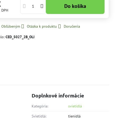
€
Do košíka
s DPH
 k Obľúbeným
Otázka k produktu
Doručenia
slo:
CED_5027_2B_OLI
Doplnkové informácie
Kategória:
svietidlá
Svietidlá:
tienidlá