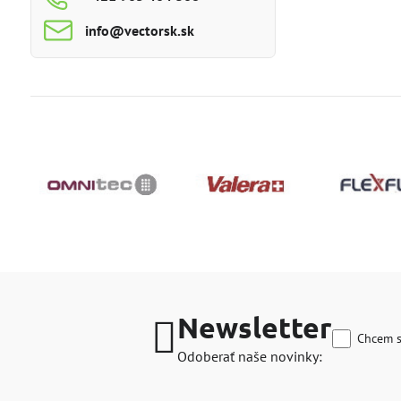
info​@vectorsk​.sk
Newsletter
Chcem s
Odoberať naše novinky: