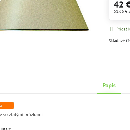
42 
51,66 €
Pridať
Skladové čí
Popis
ké so zlatými prúžkami
siacov