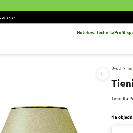
˙
torsk.sk
Hotelová technika
Profil sp
Úvod
ho
Tien
Tienidlo 
Na objedn