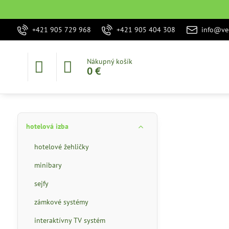
+421 905 729 968
+421 905 404 308
info@vec
Nákupný košík
0 €
hotelová izba
hotelové žehličky
minibary
sejfy
zámkové systémy
interaktívny TV systém