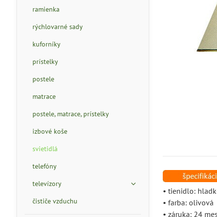
ramienka
rýchlovarné sady
kuforníky
prístelky
postele
matrace
postele, matrace, prístelky
izbové koše
svietidlá
telefóny
televízory
• tienidlo: hlad
čističe vzduchu
• farba: olivová
• záruka: 24 me