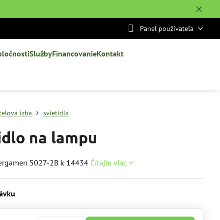
✕
Panel používateľa
oločnosti
Služby
Financovanie
Kontakt
telová izba
svietidlá
idlo na lampu
Pergamen 5027-2B k 14434
Čítajte viac
ávku