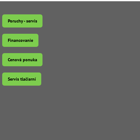
Poruchy - servis
Financovanie
Cenová ponuka
Servis tlačiarní