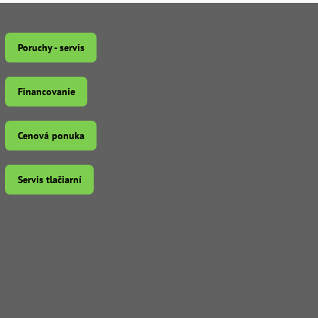
Poruchy - servis
Financovanie
Cenová ponuka
Servis tlačiarní