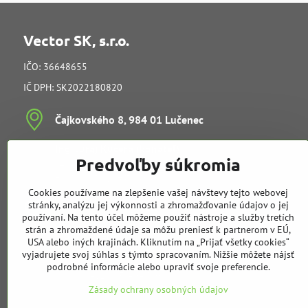
Vector SK, s.r.o.
IČO: 36648655
IČ DPH: SK2022180820
Čajkovského 8, 984 01 Lučenec
Ing​. Juraj Kučera (konateľ)
Predvoľby súkromia
vedenie spoločnosti
e-mail:
info@vectorsk.sk
Cookies používame na zlepšenie vašej návštevy tejto webovej
Obchodné oddelenie
stránky, analýzu jej výkonnosti a zhromažďovanie údajov o jej
používaní. Na tento účel môžeme použiť nástroje a služby tretích
strán a zhromaždené údaje sa môžu preniesť k partnerom v EÚ,
Tibor Kučera
USA alebo iných krajinách. Kliknutím na „Prijať všetky cookies“
mobil:
+421 905 729 968
vyjadrujete svoj súhlas s týmto spracovaním. Nižšie môžete nájsť
e-mail:
t.kucera@vectorsk.sk
podrobné informácie alebo upraviť svoje preferencie.
mobil:
+421 905 404 308
Zásady ochrany osobných údajov