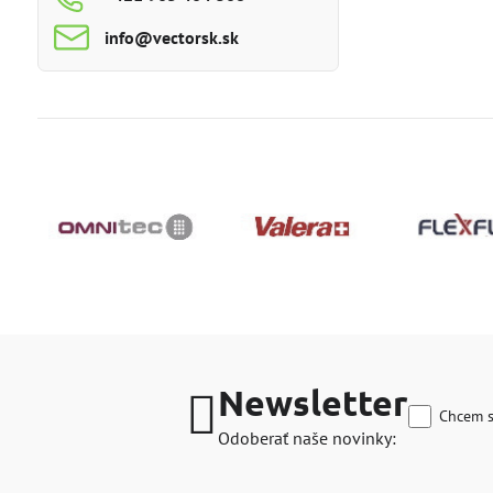
info​@vectorsk​.sk
Newsletter
Chcem s
Odoberať naše novinky: