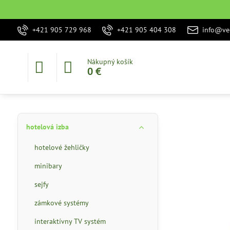
+421 905 729 968
+421 905 404 308
info@vec
Nákupný košík
0 €
hotelová izba
hotelové žehličky
minibary
sejfy
zámkové systémy
interaktívny TV systém