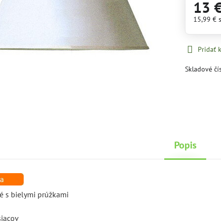
13 
15,99 €
Pridať
Skladové čí
Popis
ké s bielymi prúžkami
siacov