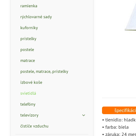
ramienka
rýchlovarné sady
kuforníky
prístelky
postele
matrace
postele, matrace, prístelky
izbové koše
svietidlá
telefóny
televízory
• tienidlo: hlad
čističe vzduchu
• farba: biela
• záruka: 24 me