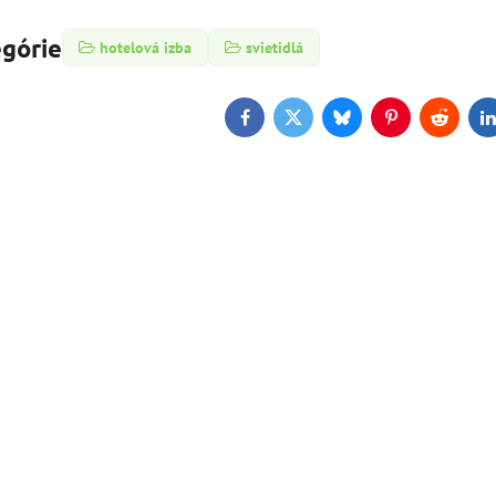
egórie
hotelová izba
svietidlá
Facebook
Twitter
Bluesky
Pinterest
Reddit
L