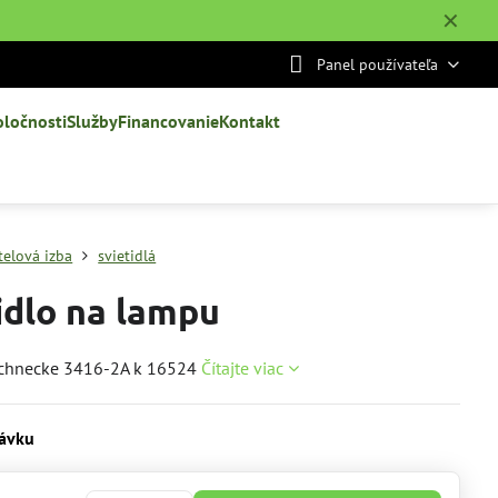
✕
Panel používateľa
oločnosti
Služby
Financovanie
Kontakt
telová izba
svietidlá
idlo na lampu
Schnecke 3416-2A k 16524
Čítajte viac
ávku