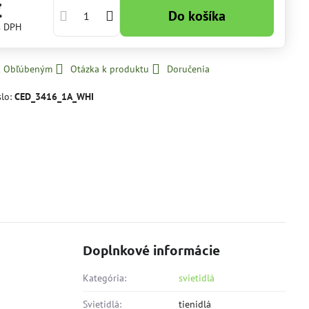
€
Do košíka
s DPH
 k Obľúbeným
Otázka k produktu
Doručenia
slo:
CED_3416_1A_WHI
Doplnkové informácie
Kategória:
svietidlá
Svietidlá:
tienidlá