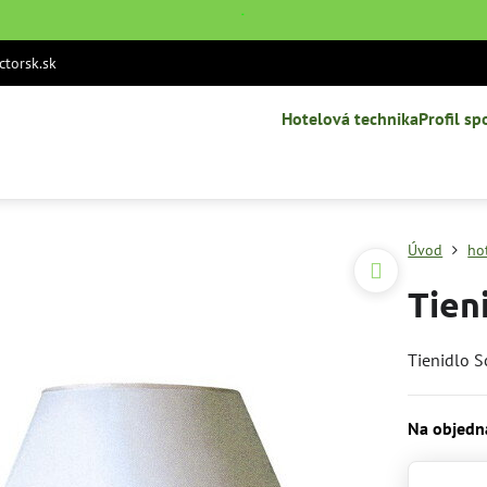
˙
torsk.sk
Hotelová technika
Profil sp
Úvod
ho
Tien
Tienidlo 
Na objedn