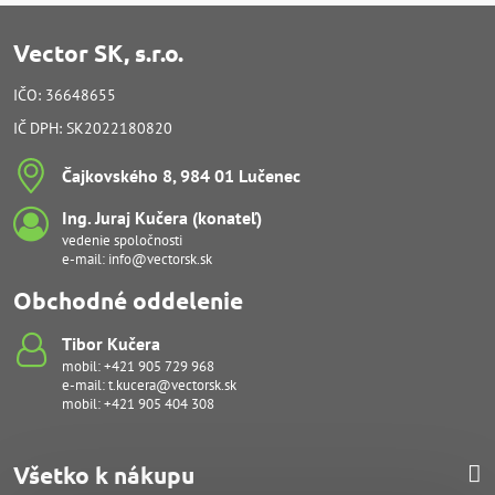
Vector SK, s.r.o.
IČO: 36648655
IČ DPH: SK2022180820
Čajkovského 8, 984 01 Lučenec
Ing​. Juraj Kučera (konateľ)
vedenie spoločnosti
e-mail:
info@vectorsk.sk
Obchodné oddelenie
Tibor Kučera
mobil:
+421 905 729 968
e-mail:
t.kucera@vectorsk.sk
mobil:
+421 905 404 308
Všetko k nákupu