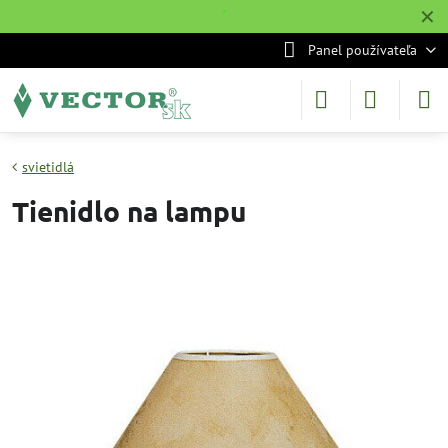
✕
˙
Panel používateľa
svietidlá
Tienidlo na lampu