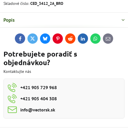
Skladové číslo:
CED_3412_2A_BRO
Popis
Facebook
Twitter
Bluesky
Pinterest
Reddit
LinkedIn
WhatsApp
E-
mail
Potrebujete poradiť s
objednávkou?
Kontaktujte nás
+421 905 729 968
+421 905 404 308
info​@vectorsk​.sk