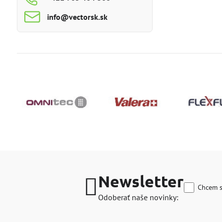
info​@vectorsk​.sk
Newsletter
Chcem s
Odoberať naše novinky: