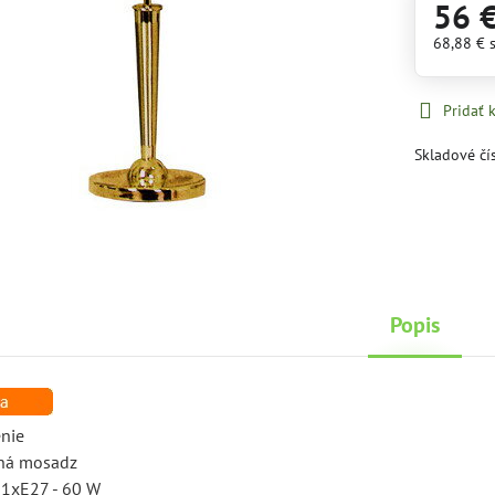
56 
68,88 €
Pridať
Skladové čí
Popis
enie
tená mosadz
: 1xE27 - 60 W