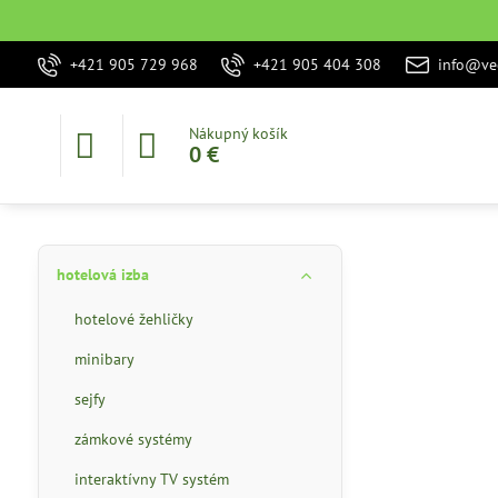
+421 905 729 968
+421 905 404 308
info@vec
Nákupný košík
0 €
hotelová izba
hotelové žehličky
minibary
sejfy
zámkové systémy
interaktívny TV systém