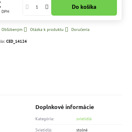
€
Do košíka
s DPH
 k Obľúbeným
Otázka k produktu
Doručenia
slo:
CED_14124
Doplnkové informácie
Kategória:
svietidlá
Svietidlá:
stolné