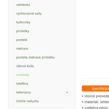
ramienka
rýchlovarné sady
kuforníky
prístelky
postele
matrace
postele, matrace, prístelky
izbové koše
svietidlá
telefóny
televízory
• stolné preved
čističe vzduchu
• materiál: leš
• svetelný zdroj