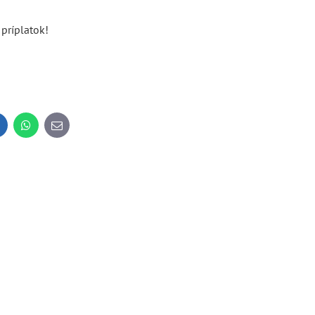
príplatok!
inkedIn
WhatsApp
E-
mail