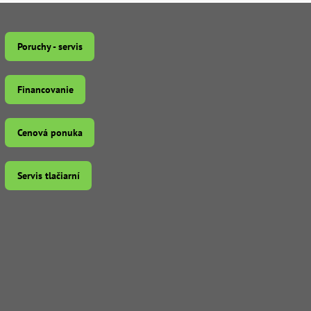
Poruchy - servis
Financovanie
Cenová ponuka
Servis tlačiarní