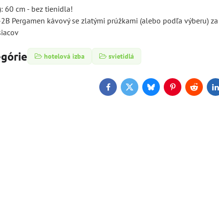
: 60 cm - bez tienidla!
-2B Pergamen kávový se zlatými prúžkami (alebo podľa výberu) za 
siacov
egórie
hotelová izba
svietidlá
Facebook
Twitter
Bluesky
Pinterest
Reddit
L