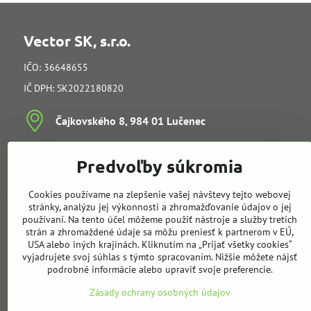
Vector SK, s.r.o.
IČO: 36648655
IČ DPH: SK2022180820
Čajkovského 8, 984 01 Lučenec
Ing​. Juraj Kučera (konateľ)
Predvoľby súkromia
vedenie spoločnosti
e-mail:
info@vectorsk.sk
Cookies používame na zlepšenie vašej návštevy tejto webovej
Obchodné oddelenie
stránky, analýzu jej výkonnosti a zhromažďovanie údajov o jej
používaní. Na tento účel môžeme použiť nástroje a služby tretích
strán a zhromaždené údaje sa môžu preniesť k partnerom v EÚ,
Tibor Kučera
USA alebo iných krajinách. Kliknutím na „Prijať všetky cookies“
mobil:
+421 905 729 968
vyjadrujete svoj súhlas s týmto spracovaním. Nižšie môžete nájsť
e-mail:
t.kucera@vectorsk.sk
podrobné informácie alebo upraviť svoje preferencie.
mobil:
+421 905 404 308
Zásady ochrany osobných údajov