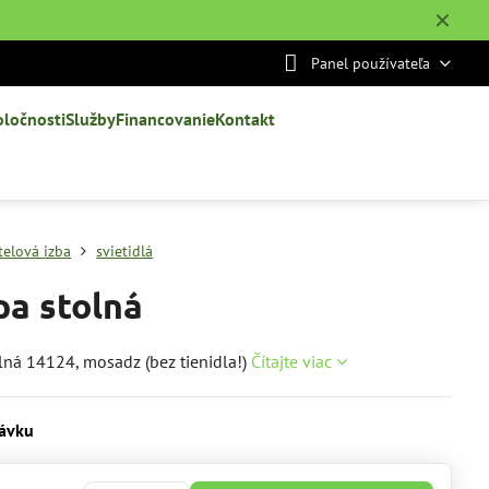
✕
Panel používateľa
oločnosti
Služby
Financovanie
Kontakt
telová izba
svietidlá
a stolná
ná 14124, mosadz (bez tienidla!)
Čítajte viac
ávku