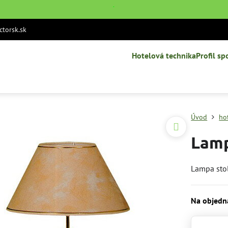
˙
torsk.sk
Hotelová technika
Profil sp
Úvod
ho
Lamp
Lampa stol
Na objedn