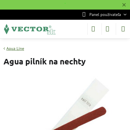
✕
˙
Panel používateľa
Aqua Line
Agua pilník na nechty