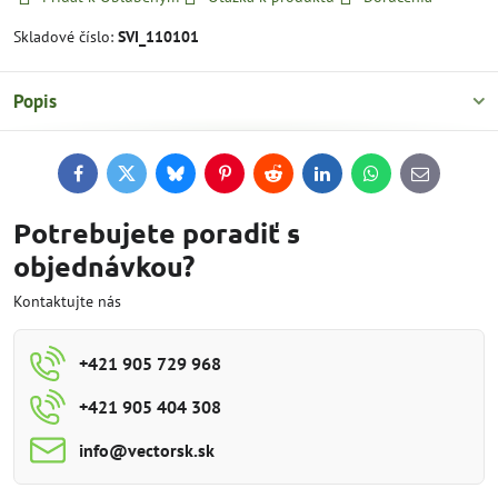
Skladové číslo:
SVI_110101
Popis
Facebook
Twitter
Bluesky
Pinterest
Reddit
LinkedIn
WhatsApp
E-
mail
Potrebujete poradiť s
objednávkou?
Kontaktujte nás
+421 905 729 968
+421 905 404 308
info​@vectorsk​.sk