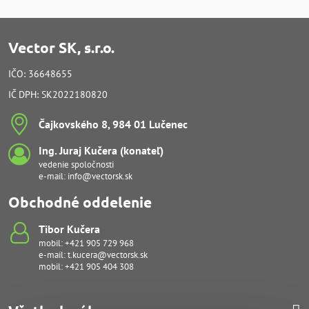
Vector SK, s.r.o.
IČO: 36648655
IČ DPH: SK2022180820
Čajkovského 8, 984 01 Lučenec
Ing​. Juraj Kučera (konateľ)
vedenie spoločnosti
e-mail:
info@vectorsk.sk
Obchodné oddelenie
Tibor Kučera
mobil:
+421 905 729 968
e-mail:
t.kucera@vectorsk.sk
mobil:
+421 905 404 308