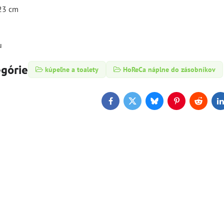
 23 cm
u
egórie
kúpeľne a toalety
HoReCa náplne do zásobníkov
Facebook
Twitter
Bluesky
Pinterest
Reddit
L