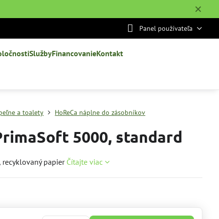
✕
Panel používateľa
oločnosti
Služby
Financovanie
Kontakt
peľne a toalety
HoReCa náplne do zásobníkov
PrimaSoft 5000, standard
y, recyklovaný papier
Čítajte viac