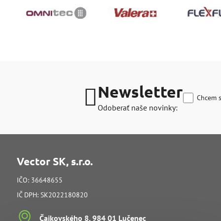
Newsletter
Chcem s
Odoberať naše novinky:
Vector SK, s.r.o.
IČO: 36648655
IČ DPH: SK2022180820
Čajkovského 8, 984 01 Lučenec