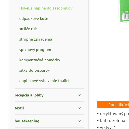
HoReCa náplne do zásobníkov
odpadkové koše
sušiče rúk
stropné zariadenia
sprchový program
kompenzačné pomôcky
sitká do pisoárov
doplnkové vybavenie toaliet
recepcia a lobby
textil
• recyklovaný pa
• farba: zelená
housekeeping
• vrstvy: 1