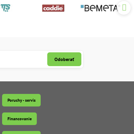
Odoberať
Poruchy - servis
Financovanie