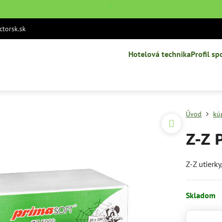
˙
torsk.sk
Hotelová technika
Profil sp
Úvod
kú
Z-Z 
Z-Z utierk
Skladom