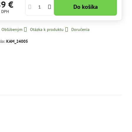
89 €
Do košíka
s DPH
 k Obľúbeným
Otázka k produktu
Doručenia
slo:
KAM_24005