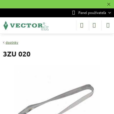
✕
˙
Panel používateľa
doplnky
3ZU 020