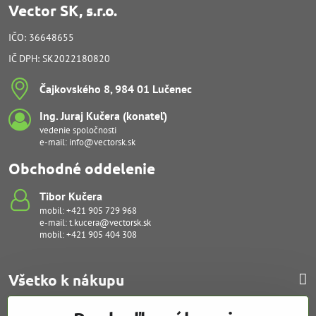
Vector SK, s.r.o.
IČO: 36648655
IČ DPH: SK2022180820
Čajkovského 8, 984 01 Lučenec
Ing​. Juraj Kučera (konateľ)
vedenie spoločnosti
e-mail:
info@vectorsk.sk
Obchodné oddelenie
Tibor Kučera
mobil:
+421 905 729 968
e-mail:
t.kucera@vectorsk.sk
mobil:
+421 905 404 308
Všetko k nákupu