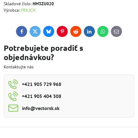
Skladové číslo:
HM3ZU020
Výrobca:
FRILICH
Facebook
Twitter
Bluesky
Pinterest
Reddit
LinkedIn
WhatsApp
E-
mail
Potrebujete poradiť s
objednávkou?
Kontaktujte nás
+421 905 729 968
+421 905 404 308
info​@vectorsk​.sk