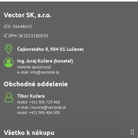
Vector SK, s.r.o.
IČO: 36648655
IČ DPH: SK2022180820
Čajkovského 8, 984 01 Lučenec
Ing​. Juraj Kučera (konateľ)
vedenie spoločnosti
e-mail:
info@vectorsk.sk
Obchodné oddelenie
Tibor Kučera
mobil:
+421 905 729 968
e-mail:
t.kucera@vectorsk.sk
mobil:
+421 905 404 308
Všetko k nákupu