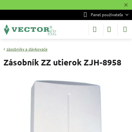
✕
˙
Panel používateľa
zásobníky a dávkovače
Zásobník ZZ utierok ZJH-8958