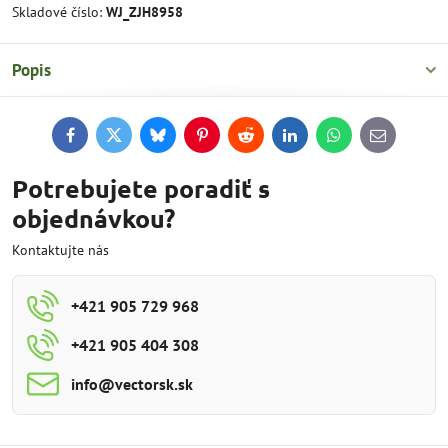
Skladové číslo:
WJ_ZJH8958
Popis
Facebook
Twitter
Bluesky
Pinterest
Reddit
LinkedIn
WhatsApp
E-
mail
Potrebujete poradiť s
objednávkou?
Kontaktujte nás
+421 905 729 968
+421 905 404 308
info​@vectorsk​.sk