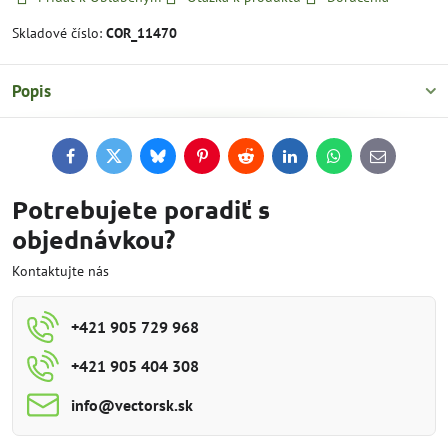
Skladové číslo:
COR_11470
Popis
Facebook
Twitter
Bluesky
Pinterest
Reddit
LinkedIn
WhatsApp
E-
mail
Potrebujete poradiť s
objednávkou?
Kontaktujte nás
+421 905 729 968
+421 905 404 308
info​@vectorsk​.sk