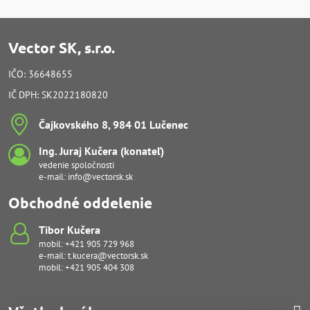
Vector SK, s.r.o.
IČO: 36648655
IČ DPH: SK2022180820
Čajkovského 8, 984 01 Lučenec
Ing​. Juraj Kučera (konateľ)
vedenie spoločnosti
e-mail:
info@vectorsk.sk
Obchodné oddelenie
Tibor Kučera
mobil:
+421 905 729 968
e-mail:
t.kucera@vectorsk.sk
mobil:
+421 905 404 308